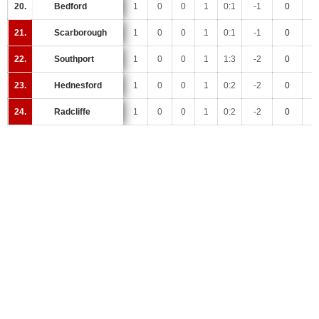
Bedford
20.
1
0
0
1
0:1
-1
0
Scarborough
21.
1
0
0
1
0:1
-1
0
Southport
22.
1
0
0
1
1:3
-2
0
Hednesford
23.
1
0
0
1
0:2
-2
0
Radcliffe
24.
1
0
0
1
0:2
-2
0