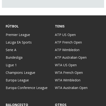
FÚTBOL
TENIS
Premier League
ATP US Open
LaLiga EA Sports
ATP French Open
Serie A
ATP Wimbledon
Bundesliga
ATP Australian Open
Ligue 1
WTA US Open
Champions League
WTA French Open
Europa League
WTA Wimbledon
Europa Conference League
WTA Australian Open
BALONCESTO
OTROS