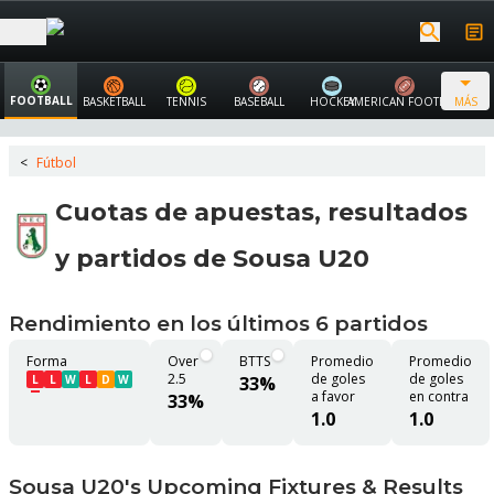
FOOTBALL
BASKETBALL
TENNIS
BASEBALL
HOCKEY
AMERICAN FOOTBALL
MÁS
<
Fútbol
Cuotas de apuestas, resultados
y partidos de Sousa U20
Rendimiento en los últimos 6 partidos
Forma
Over
BTTS
Promedio
Promedio
2.5
de goles
de goles
L
L
W
L
D
W
33%
a favor
en contra
33%
1.0
1.0
Sousa U20's Upcoming Fixtures & Results