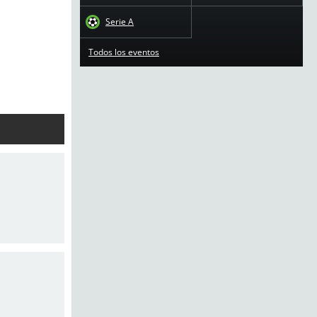
Serie A
Todos los eventos