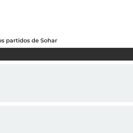
s partidos de Sohar