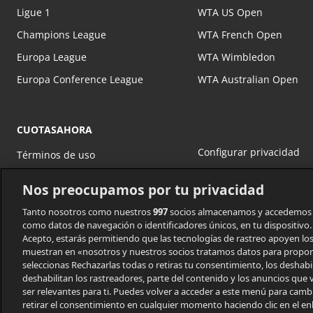
Ligue 1
WTA US Open
Champions League
WTA French Open
Europa League
WTA Wimbledon
Europa Conference League
WTA Australian Open
CUOTASAHORA
Configurar privacidad
Términos de uso
Bonos de apuestas
Política de privacidad
Nos preocupamos por tu privacidad
Casas de apuestas
GDPR
Tanto nosotros como nuestros
997
socios almacenamos y accedemos a
FAQ
como datos de navegación o identificadores únicos, en tu dispositivo. 
Acepto, estarás permitiendo que las tecnologías de rastreo apoyen lo
Contacto
muestran en «nosotros y nuestros socios tratamos datos para proporc
seleccionas Rechazarlas todas o retiras tu consentimiento, los deshabili
Impressum
deshabilitan los rastreadores, parte del contenido y los anuncios que 
ser relevantes para ti. Puedes volver a acceder a este menú para camb
retirar el consentimiento en cualquier momento haciendo clic en el en