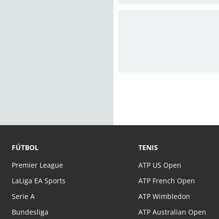
FÚTBOL
TENIS
Premier League
ATP US Open
LaLiga EA Sports
ATP French Open
Serie A
ATP Wimbledon
Bundesliga
ATP Australian Open