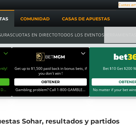
Cuotas ame
TAS
COMUNIDAD
CASAS DE APUESTAS
GURAS
CUOTAS EN DIRECTO
TODOS LOS EVENTOS
HERRAMIENTAS
ntly!
Get up to $1,500 paid back in bonus bets, if
Bet $10 Get $200 W
you don`t win !
OBTENER
OBTENE
21+ and present in most states. (18+ DC/KY/NH/PR/WY). Void in NH/OR/ONT/PR. Eligibility restrictions apply. On behalf of Boot Hill Casino (KS). Pass-thru of per wager tax may apply in IL. 1 per new DraftKings customer. $5+ first-time bet req. Max. $100 issued as non-withdrawable Bonus Bets that expire in 7 days (168 hours). Stake removed from payout. Terms: sportsbook.draftkings.com/promos. Ends 5/31/26 at 11:59 PM ET.
Gambling problem? Call 1-800-GAMBLER or 1-800-MY-RESET. 21+ only. Please Gamble Responsibly. See BetMGM.com for Terms. First Bet Offer for new customers only (if applicable). Subject to eligibility requirements. Bonus bets are non-withdrawable. In partnership with Kansas Crossing Casino and Hotel. Promotional offers not available in Mississippi, New York, Ontario, or Puerto Rico.
estas Sohar, resultados y partidos