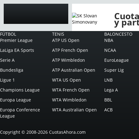
Cuota
y par
FÚTBOL
TENIS
BALONCESTO
Premier League
ATP US Open
NBA
LaLiga EA Sports
ATP French Open
NCAA
Serie A
ATP Wimbledon
EuroLeague
Bundesliga
ATP Australian Open
Super Lig
Ligue 1
WTA US Open
LNB
Champions League
WTA French Open
Lega A
Europa League
WTA Wimbledon
BBL
Europa Conference
WTA Australian Open
ACB
League
Copyright © 2008-2026 CuotasAhora.com