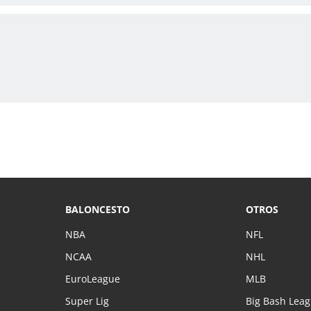
BALONCESTO
OTROS
NBA
NFL
NCAA
NHL
EuroLeague
MLB
Super Lig
Big Bash Lea