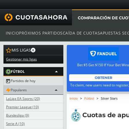
COMPARACIÓN DE CUO
INICIO
PRÓXIMOS PARTIDOS
CAÍDA DE CUOTAS
APUESTAS SE
MIS LIGAS
0
Gestionar mis ligas
Bet $5 Get $150 If Your Bet Wins
FÚTBOL
OBTENER
Partidos de hoy
Populares
>
>
LaLiga EA Sports
(20)
Inicio
Fútbol
Silver Stars
Premier League
(10)
Cuotas de apue
Bundesliga
(9)
Serie A
(10)