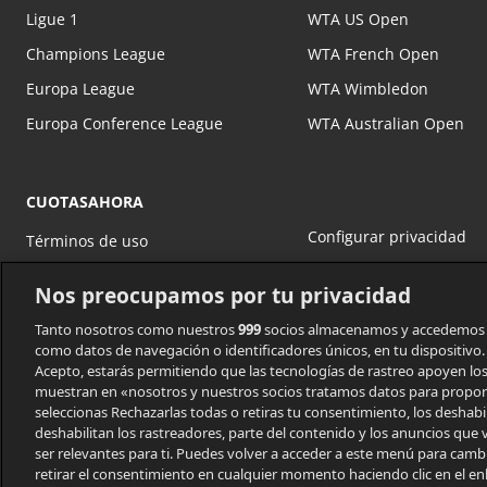
Ligue 1
WTA US Open
Champions League
WTA French Open
Europa League
WTA Wimbledon
Europa Conference League
WTA Australian Open
CUOTASAHORA
Configurar privacidad
Términos de uso
Bonos de apuestas
Política de privacidad
Nos preocupamos por tu privacidad
Casas de apuestas
GDPR
Tanto nosotros como nuestros
999
socios almacenamos y accedemos a
FAQ
como datos de navegación o identificadores únicos, en tu dispositivo. 
Acepto, estarás permitiendo que las tecnologías de rastreo apoyen lo
Contacto
muestran en «nosotros y nuestros socios tratamos datos para proporc
seleccionas Rechazarlas todas o retiras tu consentimiento, los deshabili
Impressum
deshabilitan los rastreadores, parte del contenido y los anuncios que 
ser relevantes para ti. Puedes volver a acceder a este menú para camb
retirar el consentimiento en cualquier momento haciendo clic en el en