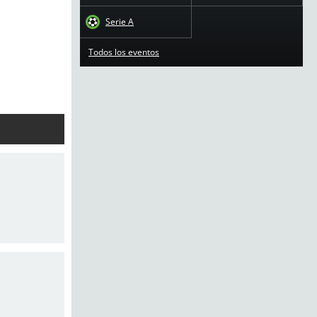
Serie A
Todos los eventos