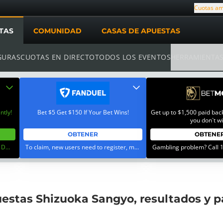
Cuotas ame
TAS
COMUNIDAD
CASAS DE APUESTAS
GURAS
CUOTAS EN DIRECTO
TODOS LOS EVENTOS
HERRAMIENTAS
ntly!
Bet $5 Get $150 If Your Bet Wins!
Get up to $1,500 paid back
you don`t wi
OBTENER
OBTENE
21+ and present in most states. (18+ DC/KY/NH/PR/WY). Void in NH/OR/ONT/PR. Eligibility restrictions apply. On behalf of Boot Hill Casino (KS). Pass-thru of per wager tax may apply in IL. 1 per new DraftKings customer. $5+ first-time bet req. Max. $100 issued as non-withdrawable Bonus Bets that expire in 7 days (168 hours). Stake removed from payout. Terms: sportsbook.draftkings.com/promos. Ends 5/31/26 at 11:59 PM ET.
To claim, new users need to register, make a first-time deposit of $5 or more, and then simply place their first real-money wager on any FanDuel Sportsbook market (no odds limits) that is live on platform. All users will receive their $150 in Bonus Bets If Your Bet Wins within 72 hours of the bet settlement.
estas Shizuoka Sangyo, resultados y p