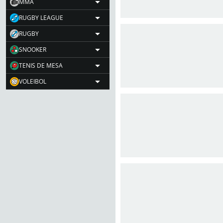
MMA
RUGBY LEAGUE
RUGBY
SNOOKER
TENIS DE MESA
VOLEIBOL