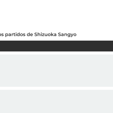
os partidos de Shizuoka Sangyo