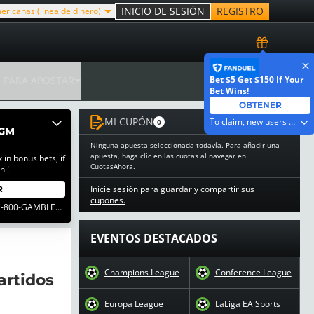
INICIO DE SESIÓN
REGISTRO
ricanas (línea de dinero)
Bet $5 Get $150 If Your
 PARA APOSTAR
Bet Wins!
OBTENER
MI CUPÓN
To claim, new users need to register, make a first-time deposit of $5 or more, and then simply place their first real-money wager on any FanDuel Sportsbook market (no odds limits) that is live on platform. All users will receive their $150 in Bonus Bets If Your Bet Wins within 72 hours of the bet settlement.
0
Ninguna apuesta seleccionada todavía. Para añadir una
apuesta, haga clic en las cuotas al navegar en
 in bonus bets, if
CuotasAhora.
n !
Inicie sesión para guardar y compartir sus
R
cupones.
Gambling problem? Call 1-800-GAMBLER or 1-800-MY-RESET. 21+ only. Please Gamble Responsibly. See BetMGM.com for Terms. First Bet Offer for new customers only (if applicable). Subject to eligibility requirements. Bonus bets are non-withdrawable. In partnership with Kansas Crossing Casino and Hotel. Promotional offers not available in Mississippi, New York, Ontario, or Puerto Rico.
EVENTOS DESTACADOS
Champions League
Conference League
artidos
Europa League
LaLiga EA Sports