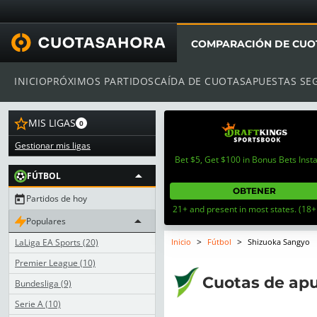
COMPARACIÓN DE CUO
INICIO
PRÓXIMOS PARTIDOS
CAÍDA DE CUOTAS
APUESTAS SE
MIS LIGAS
0
Gestionar mis ligas
Bet $5, Get $100 in Bonus Bets Insta
FÚTBOL
OBTENER
Partidos de hoy
Populares
>
>
LaLiga EA Sports
(20)
Inicio
Fútbol
Shizuoka Sangyo
Premier League
(10)
Cuotas de apu
Bundesliga
(9)
Serie A
(10)