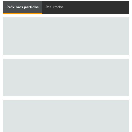
Próximos partidos
Resultados