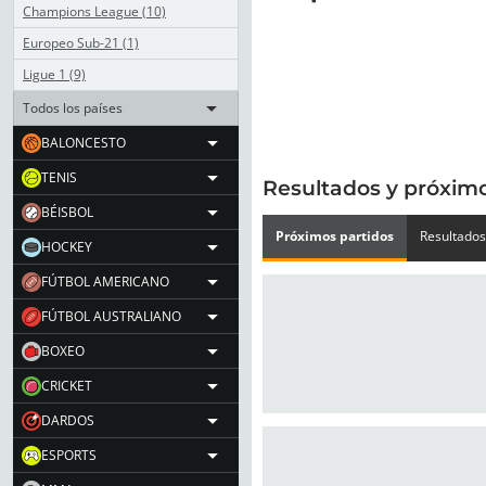
Champions League
(10)
Europeo Sub-21
(1)
Ligue 1
(9)
Todos los países
BALONCESTO
TENIS
Resultados y próximo
BÉISBOL
Próximos partidos
Resultados
HOCKEY
FÚTBOL AMERICANO
FÚTBOL AUSTRALIANO
BOXEO
CRICKET
DARDOS
ESPORTS