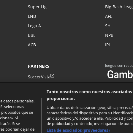
Super Lig
Big Bash Lea
LNB
AFL
Lega A
SHL
BBL
NPB
ACB
IPL
Juegue con respo
PARTNERS
SoccerVista
Betexplorer
Tanto nosotros como nuestros asociados 
FCTables
proporcionar:
 datos personales,
Datos de
Tribalfootball
Si seleccionas
Utilizar datos de localización geográfica precisa.
s propósitos que se
características del dispositivo para su identifica
ScoreBar
ionar». Si
un dispositivo y/o acceder a ella. Publicidad y c
tarás. Si se
de publicidad y contenido, investigación de audien
ves podrían dejar de
Lista de asociados (proveedores)