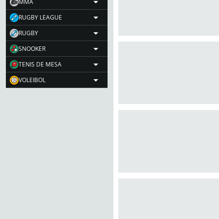
MMA
RUGBY LEAGUE
RUGBY
SNOOKER
TENIS DE MESA
VOLEIBOL