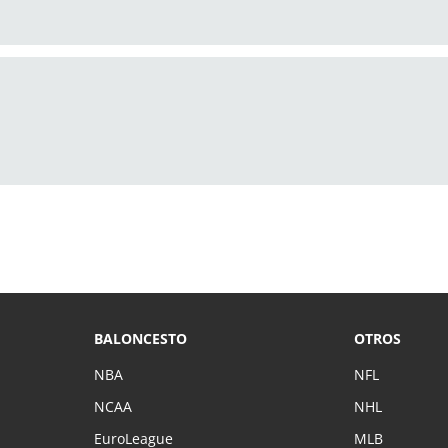
BALONCESTO
OTROS
NBA
NFL
NCAA
NHL
EuroLeague
MLB