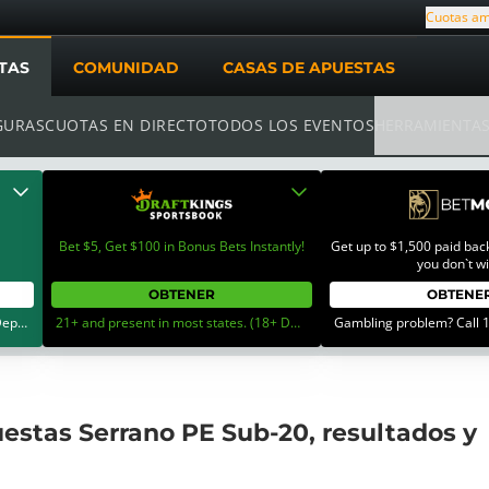
Cuotas ame
TAS
COMUNIDAD
CASAS DE APUESTAS
GURAS
CUOTAS EN DIRECTO
TODOS LOS EVENTOS
HERRAMIENTAS
Bet $5, Get $100 in Bonus Bets Instantly!
Get up to $1,500 paid back
you don`t wi
OBTENER
OBTENE
No matter if your bet wins or loses. Deposit required. Paid in Bonus Bets. Bonus Bets wager excluded from returns. New customers only. Max. prize, game restrictions, time limits and T&Cs apply. 21+. Gambling Problem? Call 1-800-GAMBLER.
21+ and present in most states. (18+ DC/KY/NH/PR/WY). Void in NH/OR/ONT/PR. Eligibility restrictions apply. On behalf of Boot Hill Casino (KS). Pass-thru of per wager tax may apply in IL. 1 per new DraftKings customer. $5+ first-time bet req. Max. $100 issued as non-withdrawable Bonus Bets that expire in 7 days (168 hours). Stake removed from payout. Terms: sportsbook.draftkings.com/promos. Ends 5/31/26 at 11:59 PM ET.
estas Serrano PE Sub-20, resultados y