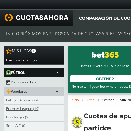
COMPARACIÓN DE CUO
INICIO
PRÓXIMOS PARTIDOS
CAÍDA DE CUOTAS
APUESTAS SE
MIS LIGAS
0
Gestionar mis ligas
Bet $10 Get $200 Win or Lose
FÚTBOL
OBTENER
Partidos de hoy
Populares
>
>
LaLiga EA Sports
(20)
Inicio
Fútbol
Serrano PE Sub-20
Premier League
(10)
Cuotas de apu
Bundesliga
(9)
Serie A
(10)
partidos