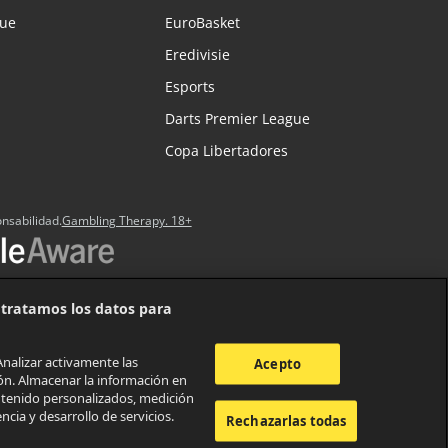
gue
EuroBasket
Eredivisie
Esports
Darts Premier League
Copa Libertadores
nsabilidad.
Gambling Therapy. 18+
Por favor, juegue con responsabilidad.
tratamos los datos para
 Analizar activamente las
Acepto
ción. Almacenar la información en
ontenido personalizados, medición
cia y desarrollo de servicios.
Rechazarlas todas