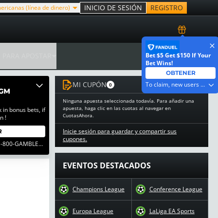
INICIO DE SESIÓN
REGISTRO
ricanas (línea de dinero)
Bet $5 Get $150 If Your
 PARA APOSTAR
Bet Wins!
OBTENER
MI CUPÓN
To claim, new users need to register, make a first-time deposit of $5 or more, and then simply place their first real-money wager on any FanDuel Sportsbook market (no odds limits) that is live on platform. All users will receive their $150 in Bonus Bets If Your Bet Wins within 72 hours of the bet settlement.
0
Ninguna apuesta seleccionada todavía. Para añadir una
apuesta, haga clic en las cuotas al navegar en
 in bonus bets, if
CuotasAhora.
n !
Inicie sesión para guardar y compartir sus
R
cupones.
Gambling problem? Call 1-800-GAMBLER or 1-800-MY-RESET. 21+ only. Please Gamble Responsibly. See BetMGM.com for Terms. First Bet Offer for new customers only (if applicable). Subject to eligibility requirements. Bonus bets are non-withdrawable. In partnership with Kansas Crossing Casino and Hotel. Promotional offers not available in Mississippi, New York, Ontario, or Puerto Rico.
EVENTOS DESTACADOS
Champions League
Conference League
Europa League
LaLiga EA Sports