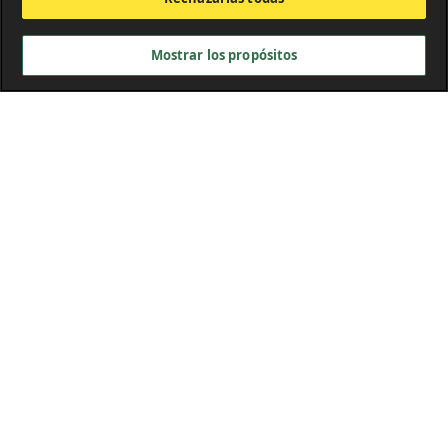
Mostrar los propósitos