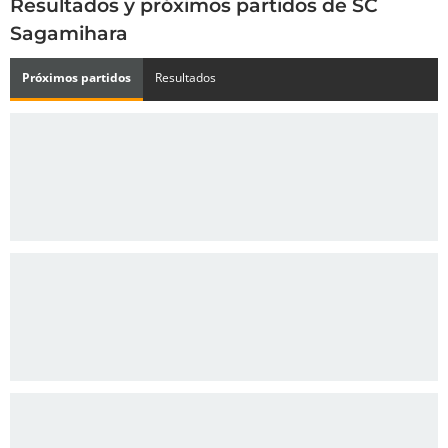
Resultados y próximos partidos de SC
Sagamihara
Próximos partidos
Resultados