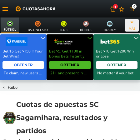
0
1
MÁS
FÚTBOL
BALONCESTO
TENIS
BÉISBOL
HOCKEY
Bet $5 Get $150 If Your
Bet $5, Get $100 in
Bet $10 Get $200 Win
Bet Wins!
Bonus Bets Instantly!
or Lose
OBTENER
OBTENER
OBTENER
To claim, new users need to register, make a first-time deposit of $5 or more, and then simply place their first real-money wager on any FanDuel Sportsbook market (no odds limits) that is live on platform. All users will receive their $150 in Bonus Bets If Your Bet Wins within 72 hours of the bet settlement.
21+ and present in most states. (18+ DC/KY/NH/PR/WY). Void in NH/OR/ONT/PR. Eligibility restrictions apply. On behalf of Boot Hill Casino (KS). Pass-thru of per wager tax may apply in IL. 1 per new DraftKings customer. $5+ first-time bet req. Max. $100 issued as non-withdrawable Bonus Bets that expire in 7 days (168 hours). Stake removed from payout. Terms: sportsbook.draftkings.com/promos. Ends 5/31/26 at 11:59 PM ET.
No matter if your bet wins or loses. Deposit required. Paid in Bonus Bets. Bonus Bets wager excluded from returns. New customers only. Max. prize, game restrictions, time limits and T&Cs apply. 21+. Gambling Problem? Call 1-800-GAMBLER.
<
Fútbol
Cuotas de apuestas SC
Sagamihara, resultados y
partidos