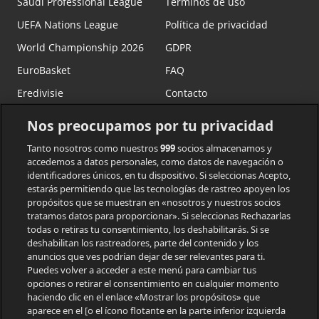
Saudi Professional League
Términos de uso
UEFA Nations League
Política de privacidad
World Championship 2026
GDPR
EuroBasket
FAQ
Eredivisie
Contacto
Esports
Impressum
Nos preocupamos por tu privacidad
Darts Premier League
Configurar privacidad
Tanto nosotros como nuestros
999
socios almacenamos y
Copa Libertadores
Bonos de apuestas
accedemos a datos personales, como datos de navegación o
identificadores únicos, en tu dispositivo. Si seleccionas Acepto,
Casas de apuestas
estarás permitiendo que las tecnologías de rastreo apoyen los
propósitos que se muestran en «nosotros y nuestros socios
tratamos datos para proporcionar». Si seleccionas Rechazarlas
todas o retiras tu consentimiento, los deshabilitarás. Si se
PARTNERS
deshabilitan los rastreadores, parte del contenido y los
anuncios que ves podrían dejar de ser relevantes para ti.
SoccerVista
Puedes volver a acceder a este menú para cambiar tus
Betexplorer
opciones o retirar el consentimiento en cualquier momento
haciendo clic en el enlace «Mostrar los propósitos» que
FCTables
aparece en el [o el ícono flotante en la parte inferior izquierda