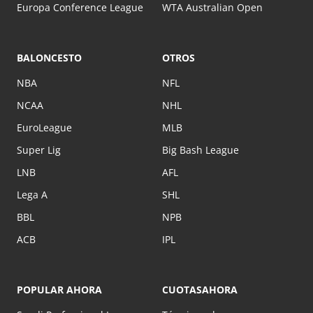
Europa Conference League
WTA Australian Open
BALONCESTO
OTROS
NBA
NFL
NCAA
NHL
EuroLeague
MLB
Super Lig
Big Bash League
LNB
AFL
Lega A
SHL
BBL
NPB
ACB
IPL
POPULAR AHORA
CUOTASAHORA