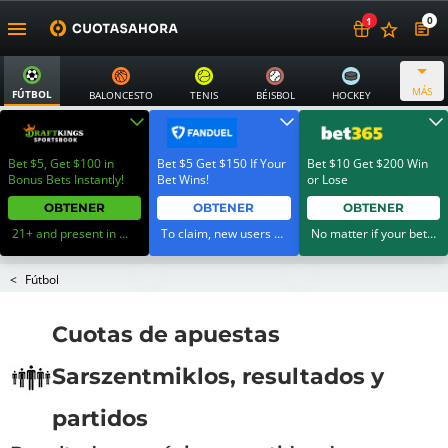
0
1
MÁS
FÚTBOL
BALONCESTO
TENIS
BÉISBOL
HOCKEY
Bet $5, Get $100 in
Bet $5 Get $150 If Your
Bet $10 Get $200 Win
Bonus Bets Instantly!
Bet Wins!
or Lose
OBTENER
OBTENER
OBTENER
21+ and present in most states. (18+ DC/KY/NH/PR/WY). Void in NH/OR/ONT/PR. Eligibility restrictions apply. On behalf of Boot Hill Casino (KS). Pass-thru of per wager tax may apply in IL. 1 per new DraftKings customer. $5+ first-time bet req. Max. $100 issued as non-withdrawable Bonus Bets that expire in 7 days (168 hours). Stake removed from payout. Terms: sportsbook.draftkings.com/promos. Ends 5/31/26 at 11:59 PM ET.
To claim, new users need to register, make a first-time deposit of $5 or more, and then simply place their first real-money wager on any FanDuel Sportsbook market (no odds limits) that is live on platform. All users will receive their $150 in Bonus Bets If Your Bet Wins within 72 hours of the bet settlement.
No matter if your bet wins or loses. Deposit required. Paid in Bonus Bets. Bonus Bets wager excluded from returns. New customers only. Max. prize, game restrictions, time limits and T&Cs apply. 21+. Gambling Problem? Call 1-800-GAMBLER.
<
Fútbol
Cuotas de apuestas
Sarszentmiklos, resultados y
partidos