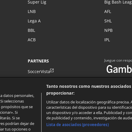
Super Lig
Big Bash Lea
LNB
AFL
Lega A
SHL
BBL
NPB
ACB
IPL
Juegue con respo
PARTNERS
SoccerVista
Betexplorer
Tanto nosotros como nuestros asociados 
FCTables
proporcionar:
 datos personales,
Datos de
Tribalfootball
Si seleccionas
Utilizar datos de localización geográfica precisa.
s propósitos que se
características del dispositivo para su identifica
ScoreBar
ionar». Si
un dispositivo y/o acceder a ella. Publicidad y c
tarás. Si se
de publicidad y contenido, investigación de audien
ves podrían dejar de
Lista de asociados (proveedores)
iar tus opciones o