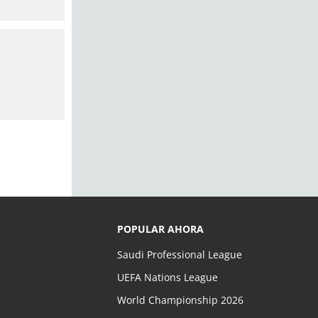
POPULAR AHORA
Saudi Professional League
UEFA Nations League
World Championship 2026