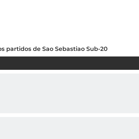
s partidos de Sao Sebastiao Sub-20