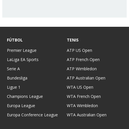
FÚTBOL
TENIS
Premier League
ATP US Open
LaLiga EA Sports
ATP French Open
Serie A
ATP Wimbledon
Bundesliga
ATP Australian Open
Ligue 1
WTA US Open
Champions League
WTA French Open
Europa League
WTA Wimbledon
Europa Conference League
WTA Australian Open