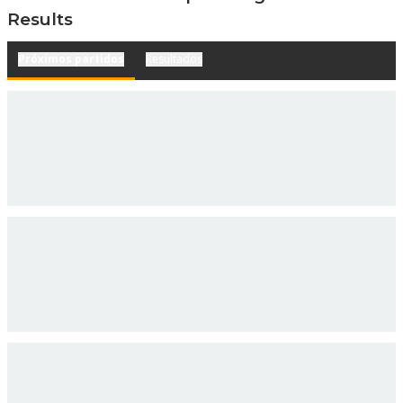
Results
Próximos partidos
Resultados