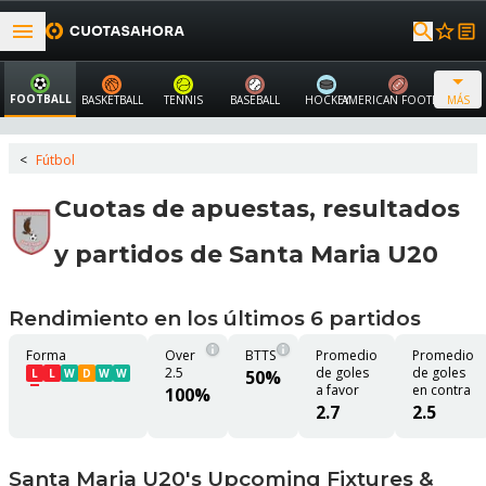
FOOTBALL
BASKETBALL
TENNIS
BASEBALL
HOCKEY
AMERICAN FOOTBALL
MÁS
<
Fútbol
Cuotas de apuestas, resultados
y partidos de Santa Maria U20
Rendimiento en los últimos 6 partidos
Forma
Over
BTTS
Promedio
Promedio
2.5
de goles
de goles
L
L
W
D
W
W
50%
a favor
en contra
100%
2.7
2.5
Santa Maria U20's Upcoming Fixtures &