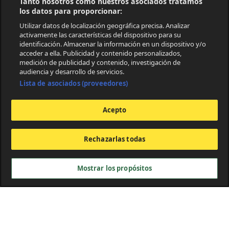
Tanto nosotros como nuestros asociados tratamos
los datos para proporcionar:
Utilizar datos de localización geográfica precisa. Analizar
activamente las características del dispositivo para su
identificación. Almacenar la información en un dispositivo y/o
acceder a ella. Publicidad y contenido personalizados,
medición de publicidad y contenido, investigación de
audiencia y desarrollo de servicios.
Lista de asociados (proveedores)
Acepto
Rechazarlas todas
Mostrar los propósitos