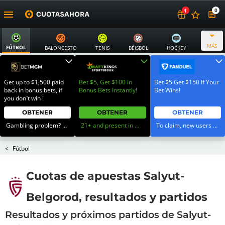
0
1
MÁS
FÚTBOL
BALONCESTO
TENIS
BÉISBOL
HOCKEY
Get up to $1,500 paid
Bet $5, Get $100 in
Bet $5 Get $150 If Your
back in bonus bets, if
Bonus Bets Instantly!
Bet Wins!
you don`t win !
OBTENER
OBTENER
OBTENER
Gambling problem? Call 1-800-GAMBLER or 1-800-MY-RESET. 21+ only. Please Gamble Responsibly. See BetMGM.com for Terms. First Bet Offer for new customers only (if applicable). Subject to eligibility requirements. Bonus bets are non-withdrawable. In partnership with Kansas Crossing Casino and Hotel. Promotional offers not available in Mississippi, New York, Ontario, or Puerto Rico.
21+ and present in most states. (18+ DC/KY/NH/PR/WY). Void in NH/OR/ONT/PR. Eligibility restrictions apply. On behalf of Boot Hill Casino (KS). Pass-thru of per wager tax may apply in IL. 1 per new DraftKings customer. $5+ first-time bet req. Max. $100 issued as non-withdrawable Bonus Bets that expire in 7 days (168 hours). Stake removed from payout. Terms: sportsbook.draftkings.com/promos. Ends 5/31/26 at 11:59 PM ET.
To claim, new users need to register, make a first-time deposit of $5 or more, and then simply place their first real-money wager on any FanDuel Sportsbook market (no odds limits) that is live on platform. All users will receive their $150 in Bonus Bets If Your Bet Wins within 72 hours of the bet settlement.
<
Fútbol
Cuotas de apuestas Salyut-
Belgorod, resultados y partidos
Resultados y próximos partidos de Salyut-