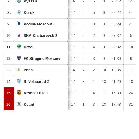
Ryazan
7.
16
7
6
3
26:12
14
Kursk
8.
17
6
5
6
22:22
0
Rodina Moscow 3
9.
17
6
3
8
33:29
4
SKA Khabarovsk 2
10.
17
6
2
9
27:32
-5
Oryol
11.
17
5
4
8
22:32
-10
FK Strogino Moscow
12.
17
5
3
9
21:30
-9
Penza
13.
16
4
2
10
18:35
-17
R. Volgograd 2
14.
17
3
1
13
11:29
-18
Arsenal Tula 2
15.
17
2
4
11
15:39
-24
Kvant
16.
17
1
3
13
17:48
-31