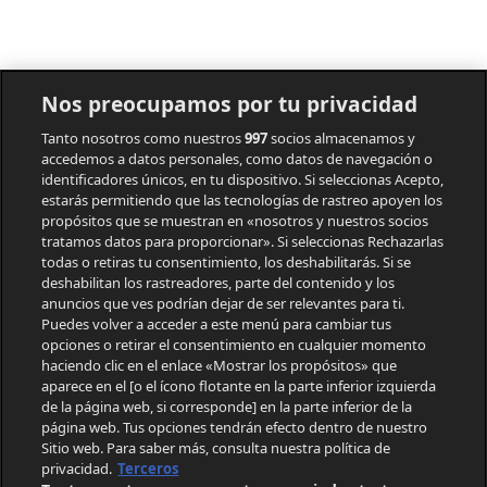
Nos preocupamos por tu privacidad
Tanto nosotros como nuestros
997
socios almacenamos y
accedemos a datos personales, como datos de navegación o
identificadores únicos, en tu dispositivo. Si seleccionas Acepto,
estarás permitiendo que las tecnologías de rastreo apoyen los
propósitos que se muestran en «nosotros y nuestros socios
tratamos datos para proporcionar». Si seleccionas Rechazarlas
todas o retiras tu consentimiento, los deshabilitarás. Si se
deshabilitan los rastreadores, parte del contenido y los
anuncios que ves podrían dejar de ser relevantes para ti.
Puedes volver a acceder a este menú para cambiar tus
opciones o retirar el consentimiento en cualquier momento
haciendo clic en el enlace «Mostrar los propósitos» que
aparece en el [o el ícono flotante en la parte inferior izquierda
de la página web, si corresponde] en la parte inferior de la
página web. Tus opciones tendrán efecto dentro de nuestro
Sitio web. Para saber más, consulta nuestra política de
privacidad.
Terceros