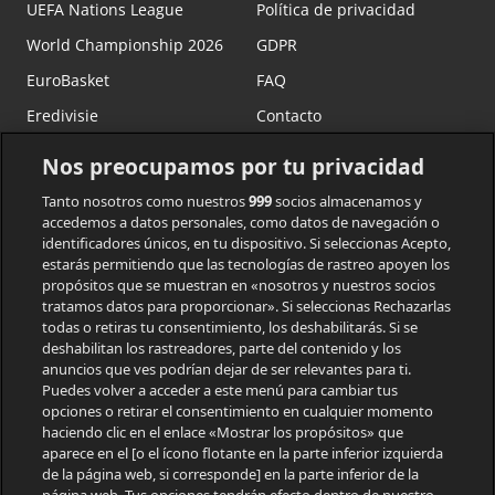
UEFA Nations League
Política de privacidad
World Championship 2026
GDPR
EuroBasket
FAQ
Eredivisie
Contacto
Esports
Impressum
Nos preocupamos por tu privacidad
Darts Premier League
Configurar privacidad
Tanto nosotros como nuestros
999
socios almacenamos y
Copa Libertadores
Bonos de apuestas
accedemos a datos personales, como datos de navegación o
identificadores únicos, en tu dispositivo. Si seleccionas Acepto,
Casas de apuestas
estarás permitiendo que las tecnologías de rastreo apoyen los
propósitos que se muestran en «nosotros y nuestros socios
tratamos datos para proporcionar». Si seleccionas Rechazarlas
todas o retiras tu consentimiento, los deshabilitarás. Si se
PARTNERS
deshabilitan los rastreadores, parte del contenido y los
anuncios que ves podrían dejar de ser relevantes para ti.
SoccerVista
Puedes volver a acceder a este menú para cambiar tus
Betexplorer
opciones o retirar el consentimiento en cualquier momento
haciendo clic en el enlace «Mostrar los propósitos» que
FCTables
aparece en el [o el ícono flotante en la parte inferior izquierda
de la página web, si corresponde] en la parte inferior de la
Tribalfootball