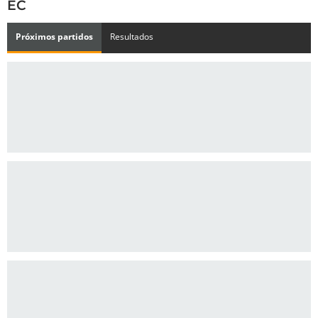
EC
Próximos partidos
Resultados