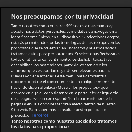
POPULAR AHORA
CUOTASAHORA
Nos preocupamos por tu privacidad
Saudi Professional League
Términos de uso
Tanto nosotros como nuestros
999
socios almacenamos y
UEFA Nations League
Política de privacidad
accedemos a datos personales, como datos de navegación o
identificadores únicos, en tu dispositivo. Si seleccionas Acepto,
World Championship 2026
GDPR
estarás permitiendo que las tecnologías de rastreo apoyen los
EuroBasket
FAQ
propósitos que se muestran en «nosotros y nuestros socios
tratamos datos para proporcionar». Si seleccionas Rechazarlas
Eredivisie
Contacto
todas o retiras tu consentimiento, los deshabilitarás. Si se
deshabilitan los rastreadores, parte del contenido y los
Esports
Impressum
anuncios que ves podrían dejar de ser relevantes para ti.
Darts Premier League
Puedes volver a acceder a este menú para cambiar tus
Configurar privacidad
opciones o retirar el consentimiento en cualquier momento
Copa Libertadores
Bonos de apuestas
haciendo clic en el enlace «Mostrar los propósitos» que
aparece en el [o el ícono flotante en la parte inferior izquierda
Casas de apuestas
de la página web, si corresponde] en la parte inferior de la
página web. Tus opciones tendrán efecto dentro de nuestro
Sitio web. Para saber más, consulta nuestra política de
privacidad.
Terceros
PARTNERS
Tanto nosotros como nuestros asociados tratamos
los datos para proporcionar:
SoccerVista