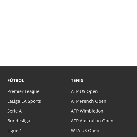
FÚTBOL
TENIS
Premier League
ATP US Open
LaLiga EA Sports
ATP French Open
Serie A
ATP Wimbledon
Bundesliga
ATP Australian Open
Ligue 1
WTA US Open