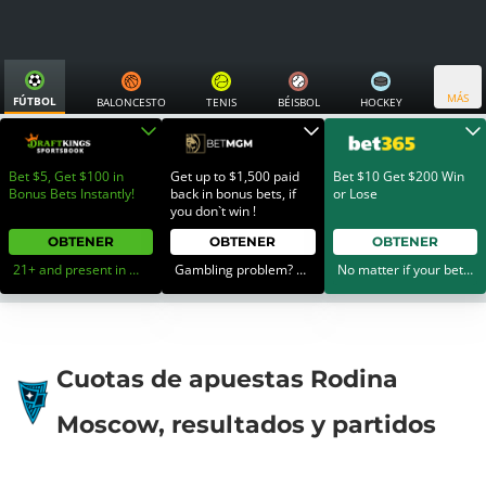
MÁS
FÚTBOL
BALONCESTO
TENIS
BÉISBOL
HOCKEY
Bet $5, Get $100 in
Get up to $1,500 paid
Bet $10 Get $200 Win
Bonus Bets Instantly!
back in bonus bets, if
or Lose
you don`t win !
OBTENER
OBTENER
OBTENER
21+ and present in most states. (18+ DC/KY/NH/PR/WY). Void in NH/OR/ONT/PR. Eligibility restrictions apply. On behalf of Boot Hill Casino (KS). Pass-thru of per wager tax may apply in IL. 1 per new DraftKings customer. $5+ first-time bet req. Max. $100 issued as non-withdrawable Bonus Bets that expire in 7 days (168 hours). Stake removed from payout. Terms: sportsbook.draftkings.com/promos. Ends 5/31/26 at 11:59 PM ET.
Gambling problem? Call 1-800-GAMBLER or 1-800-MY-RESET. 21+ only. Please Gamble Responsibly. See BetMGM.com for Terms. First Bet Offer for new customers only (if applicable). Subject to eligibility requirements. Bonus bets are non-withdrawable. In partnership with Kansas Crossing Casino and Hotel. Promotional offers not available in Mississippi, New York, Ontario, or Puerto Rico.
No matter if your bet wins or loses. Deposit required. Paid in Bonus Bets. Bonus Bets wager excluded from returns. New customers only. Max. prize, game restrictions, time limits and T&Cs apply. 21+. Gambling Problem? Call 1-800-GAMBLER.
Cuotas de apuestas Rodina
Moscow, resultados y partidos