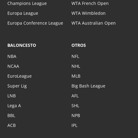
Champions League
WTA French Open
Europa League
WTA Wimbledon
Europa Conference League
WTA Australian Open
BALONCESTO
OTROS
NBA
NFL
NCAA
NHL
EuroLeague
MLB
Super Lig
Big Bash League
LNB
AFL
Lega A
SHL
BBL
NPB
ACB
IPL