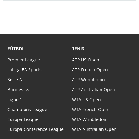
FÚTBOL
TENIS
Premier League
ATP US Open
LaLiga EA Sports
ATP French Open
Serie A
ATP Wimbledon
Bundesliga
ATP Australian Open
Ligue 1
WTA US Open
Champions League
WTA French Open
Europa League
WTA Wimbledon
Europa Conference League
WTA Australian Open