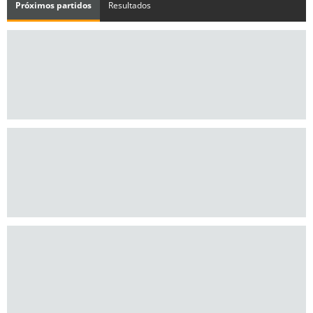
Próximos partidos
Resultados