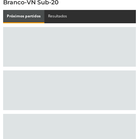
Branco-VN Sub-20
Próximos partidos
Resultados