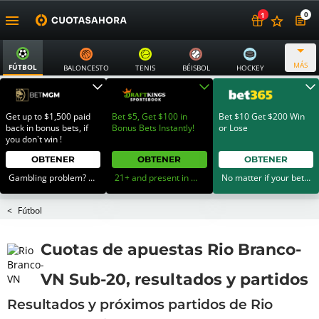
0
1
MÁS
FÚTBOL
BALONCESTO
TENIS
BÉISBOL
HOCKEY
Get up to $1,500 paid
Bet $5, Get $100 in
Bet $10 Get $200 Win
back in bonus bets, if
Bonus Bets Instantly!
or Lose
you don`t win !
OBTENER
OBTENER
OBTENER
Gambling problem? Call 1-800-GAMBLER or 1-800-MY-RESET. 21+ only. Please Gamble Responsibly. See BetMGM.com for Terms. First Bet Offer for new customers only (if applicable). Subject to eligibility requirements. Bonus bets are non-withdrawable. In partnership with Kansas Crossing Casino and Hotel. Promotional offers not available in Mississippi, New York, Ontario, or Puerto Rico.
21+ and present in most states. (18+ DC/KY/NH/PR/WY). Void in NH/OR/ONT/PR. Eligibility restrictions apply. On behalf of Boot Hill Casino (KS). Pass-thru of per wager tax may apply in IL. 1 per new DraftKings customer. $5+ first-time bet req. Max. $100 issued as non-withdrawable Bonus Bets that expire in 7 days (168 hours). Stake removed from payout. Terms: sportsbook.draftkings.com/promos. Ends 5/31/26 at 11:59 PM ET.
No matter if your bet wins or loses. Deposit required. Paid in Bonus Bets. Bonus Bets wager excluded from returns. New customers only. Max. prize, game restrictions, time limits and T&Cs apply. 21+. Gambling Problem? Call 1-800-GAMBLER.
<
Fútbol
Cuotas de apuestas Rio Branco-
VN Sub-20, resultados y partidos
Resultados y próximos partidos de Rio