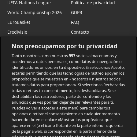
UEFA Nations League
Política de privacidad
World Championship 2026
GDPR
EuroBasket
FAQ
Eredivisie
Contacto
Esports
Impressum
Nos preocupamos por tu privacidad
Darts Premier League
Configurar privacidad
Tanto nosotros como nuestros
997
socios almacenamos y
Copa Libertadores
Bonos de apuestas
accedemos a datos personales, como datos de navegación o
identificadores únicos, en tu dispositivo. Si seleccionas Acepto,
Casas de apuestas
estarás permitiendo que las tecnologías de rastreo apoyen los
propósitos que se muestran en «nosotros y nuestros socios
tratamos datos para proporcionar». Si seleccionas Rechazarlas
todas o retiras tu consentimiento, los deshabilitarás. Si se
PARTNERS
deshabilitan los rastreadores, parte del contenido y los
anuncios que ves podrían dejar de ser relevantes para ti.
SoccerVista
Puedes volver a acceder a este menú para cambiar tus
Betexplorer
opciones o retirar el consentimiento en cualquier momento
haciendo clic en el enlace «Mostrar los propósitos» que
FCTables
aparece en el [o el ícono flotante en la parte inferior izquierda
de la página web, si corresponde] en la parte inferior de la
Tribalfootball