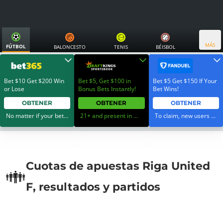
MÁS
FÚTBOL
BALONCESTO
TENIS
BÉISBOL
Bet $10 Get $200 Win
Bet $5, Get $100 in
Bet $5 Get $150 If Your
or Lose
Bonus Bets Instantly!
Bet Wins!
OBTENER
OBTENER
OBTENER
No matter if your bet wins or loses. Deposit required. Paid in Bonus Bets. Bonus Bets wager excluded from returns. New customers only. Max. prize, game restrictions, time limits and T&Cs apply. 21+. Gambling Problem? Call 1-800-GAMBLER.
21+ and present in most states. (18+ DC/KY/NH/PR/WY). Void in NH/OR/ONT/PR. Eligibility restrictions apply. On behalf of Boot Hill Casino (KS). Pass-thru of per wager tax may apply in IL. 1 per new DraftKings customer. $5+ first-time bet req. Max. $100 issued as non-withdrawable Bonus Bets that expire in 7 days (168 hours). Stake removed from payout. Terms: sportsbook.draftkings.com/promos. Ends 5/31/26 at 11:59 PM ET.
To claim, new users need to register, make a first-time deposit of $5 or more, and then simply place their first real-money wager on any FanDuel Sportsbook market (no odds limits) that is live on platform. All users will receive their $150 in Bonus Bets If Your Bet Wins within 72 hours of the bet settlement.
Cuotas de apuestas Riga United
F, resultados y partidos