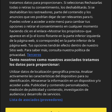
EuroBasket
FAQ
tratamos datos para proporcionar». Si seleccionas Rechazarlas
todas o retiras tu consentimiento, los deshabilitarás. Si se
Eredivisie
Contacto
deshabilitan los rastreadores, parte del contenido y los
Esports
Impressum
anuncios que ves podrían dejar de ser relevantes para ti.
Puedes volver a acceder a este menú para cambiar tus
Darts Premier League
Configurar privacidad
opciones o retirar el consentimiento en cualquier momento
haciendo clic en el enlace «Mostrar los propósitos» que
Copa Libertadores
Bonos de apuestas
aparece en el [o el ícono flotante en la parte inferior izquierda
de la página web, si corresponde] en la parte inferior de la
Casas de apuestas
página web. Tus opciones tendrán efecto dentro de nuestro
Sitio web. Para saber más, consulta nuestra política de
privacidad.
Terceros
PARTNERS
Tanto nosotros como nuestros asociados tratamos
los datos para proporcionar:
SoccerVista
Utilizar datos de localización geográfica precisa. Analizar
Betexplorer
activamente las características del dispositivo para su
identificación. Almacenar la información en un dispositivo y/o
FCTables
acceder a ella. Publicidad y contenido personalizados,
medición de publicidad y contenido, investigación de
Tribalfootball
audiencia y desarrollo de servicios.
ScoreBar
Lista de asociados (proveedores)