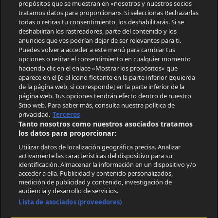
propósitos que se muestran en «nosotros y nuestros socios
EuroBasket
FAQ
tratamos datos para proporcionar». Si seleccionas Rechazarlas
todas o retiras tu consentimiento, los deshabilitarás. Si se
Eredivisie
Contacto
deshabilitan los rastreadores, parte del contenido y los
Esports
Impressum
anuncios que ves podrían dejar de ser relevantes para ti.
Puedes volver a acceder a este menú para cambiar tus
Darts Premier League
Configurar privacidad
opciones o retirar el consentimiento en cualquier momento
haciendo clic en el enlace «Mostrar los propósitos» que
Copa Libertadores
Bonos de apuestas
aparece en el [o el ícono flotante en la parte inferior izquierda
de la página web, si corresponde] en la parte inferior de la
Casas de apuestas
página web. Tus opciones tendrán efecto dentro de nuestro
Sitio web. Para saber más, consulta nuestra política de
privacidad.
Terceros
PARTNERS
Tanto nosotros como nuestros asociados tratamos
los datos para proporcionar:
SoccerVista
Utilizar datos de localización geográfica precisa. Analizar
Betexplorer
activamente las características del dispositivo para su
identificación. Almacenar la información en un dispositivo y/o
FCTables
acceder a ella. Publicidad y contenido personalizados,
medición de publicidad y contenido, investigación de
Tribalfootball
audiencia y desarrollo de servicios.
ScoreBar
Lista de asociados (proveedores)