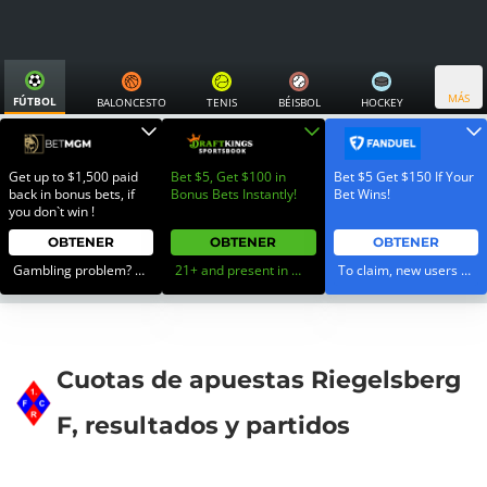
MÁS
FÚTBOL
BALONCESTO
TENIS
BÉISBOL
HOCKEY
Get up to $1,500 paid
Bet $5, Get $100 in
Bet $5 Get $150 If Your
back in bonus bets, if
Bonus Bets Instantly!
Bet Wins!
you don`t win !
OBTENER
OBTENER
OBTENER
Gambling problem? Call 1-800-GAMBLER or 1-800-MY-RESET. 21+ only. Please Gamble Responsibly. See BetMGM.com for Terms. First Bet Offer for new customers only (if applicable). Subject to eligibility requirements. Bonus bets are non-withdrawable. In partnership with Kansas Crossing Casino and Hotel. Promotional offers not available in Mississippi, New York, Ontario, or Puerto Rico.
21+ and present in most states. (18+ DC/KY/NH/PR/WY). Void in NH/OR/ONT/PR. Eligibility restrictions apply. On behalf of Boot Hill Casino (KS). Pass-thru of per wager tax may apply in IL. 1 per new DraftKings customer. $5+ first-time bet req. Max. $100 issued as non-withdrawable Bonus Bets that expire in 7 days (168 hours). Stake removed from payout. Terms: sportsbook.draftkings.com/promos. Ends 5/31/26 at 11:59 PM ET.
To claim, new users need to register, make a first-time deposit of $5 or more, and then simply place their first real-money wager on any FanDuel Sportsbook market (no odds limits) that is live on platform. All users will receive their $150 in Bonus Bets If Your Bet Wins within 72 hours of the bet settlement.
Cuotas de apuestas Riegelsberg
F, resultados y partidos