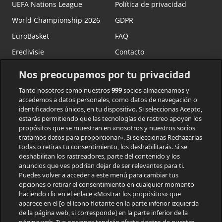
UEFA Nations League
Política de privacidad
World Championship 2026
GDPR
EuroBasket
FAQ
Eredivisie
Contacto
Esports
Impressum
Nos preocupamos por tu privacidad
Darts Premier League
Configurar privacidad
Tanto nosotros como nuestros
999
socios almacenamos y
Copa Libertadores
Bonos de apuestas
accedemos a datos personales, como datos de navegación o
identificadores únicos, en tu dispositivo. Si seleccionas Acepto,
Casas de apuestas
estarás permitiendo que las tecnologías de rastreo apoyen los
propósitos que se muestran en «nosotros y nuestros socios
tratamos datos para proporcionar». Si seleccionas Rechazarlas
todas o retiras tu consentimiento, los deshabilitarás. Si se
PARTNERS
deshabilitan los rastreadores, parte del contenido y los
anuncios que ves podrían dejar de ser relevantes para ti.
SoccerVista
Puedes volver a acceder a este menú para cambiar tus
Betexplorer
opciones o retirar el consentimiento en cualquier momento
haciendo clic en el enlace «Mostrar los propósitos» que
FCTables
aparece en el [o el ícono flotante en la parte inferior izquierda
de la página web, si corresponde] en la parte inferior de la
Tribalfootball