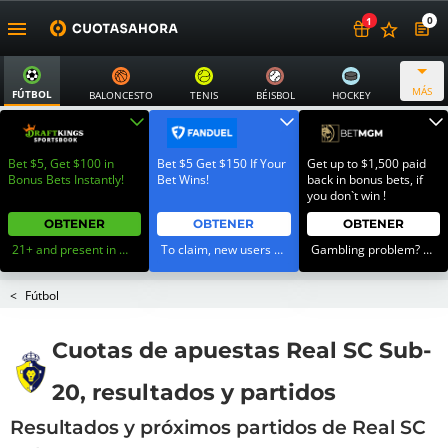
0
1
MÁS
FÚTBOL
BALONCESTO
TENIS
BÉISBOL
HOCKEY
Bet $5, Get $100 in
Bet $5 Get $150 If Your
Get up to $1,500 paid
Bonus Bets Instantly!
Bet Wins!
back in bonus bets, if
you don`t win !
OBTENER
OBTENER
OBTENER
21+ and present in most states. (18+ DC/KY/NH/PR/WY). Void in NH/OR/ONT/PR. Eligibility restrictions apply. On behalf of Boot Hill Casino (KS). Pass-thru of per wager tax may apply in IL. 1 per new DraftKings customer. $5+ first-time bet req. Max. $100 issued as non-withdrawable Bonus Bets that expire in 7 days (168 hours). Stake removed from payout. Terms: sportsbook.draftkings.com/promos. Ends 5/31/26 at 11:59 PM ET.
To claim, new users need to register, make a first-time deposit of $5 or more, and then simply place their first real-money wager on any FanDuel Sportsbook market (no odds limits) that is live on platform. All users will receive their $150 in Bonus Bets If Your Bet Wins within 72 hours of the bet settlement.
Gambling problem? Call 1-800-GAMBLER or 1-800-MY-RESET. 21+ only. Please Gamble Responsibly. See BetMGM.com for Terms. First Bet Offer for new customers only (if applicable). Subject to eligibility requirements. Bonus bets are non-withdrawable. In partnership with Kansas Crossing Casino and Hotel. Promotional offers not available in Mississippi, New York, Ontario, or Puerto Rico.
<
Fútbol
Cuotas de apuestas Real SC Sub-
20, resultados y partidos
Resultados y próximos partidos de Real SC