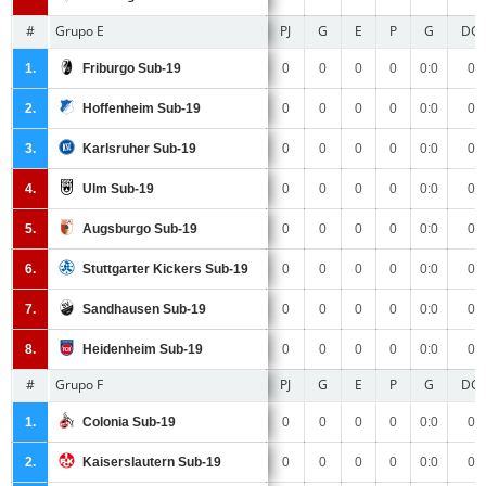
#
Grupo E
PJ
G
E
P
G
DG
Friburgo Sub-19
1.
0
0
0
0
0:0
0
Hoffenheim Sub-19
2.
0
0
0
0
0:0
0
Karlsruher Sub-19
3.
0
0
0
0
0:0
0
Ulm Sub-19
4.
0
0
0
0
0:0
0
Augsburgo Sub-19
5.
0
0
0
0
0:0
0
Stuttgarter Kickers Sub-19
6.
0
0
0
0
0:0
0
Sandhausen Sub-19
7.
0
0
0
0
0:0
0
Heidenheim Sub-19
8.
0
0
0
0
0:0
0
#
Grupo F
PJ
G
E
P
G
DG
Colonia Sub-19
1.
0
0
0
0
0:0
0
Kaiserslautern Sub-19
2.
0
0
0
0
0:0
0