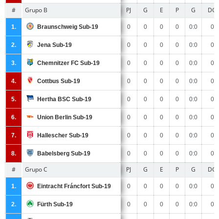
#
Grupo B
PJ
G
E
P
G
DG
Braunschweig Sub-19
1.
0
0
0
0
0:0
0
Jena Sub-19
2.
0
0
0
0
0:0
0
Chemnitzer FC Sub-19
3.
0
0
0
0
0:0
0
Cottbus Sub-19
4.
0
0
0
0
0:0
0
Hertha BSC Sub-19
5.
0
0
0
0
0:0
0
Union Berlin Sub-19
6.
0
0
0
0
0:0
0
Hallescher Sub-19
7.
0
0
0
0
0:0
0
Babelsberg Sub-19
8.
0
0
0
0
0:0
0
#
Grupo C
PJ
G
E
P
G
DG
Eintracht Fráncfort Sub-19
1.
0
0
0
0
0:0
0
Fürth Sub-19
2.
0
0
0
0
0:0
0