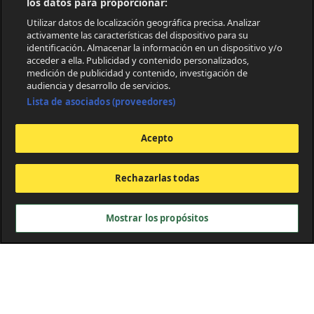
los datos para proporcionar:
Utilizar datos de localización geográfica precisa. Analizar
activamente las características del dispositivo para su
identificación. Almacenar la información en un dispositivo y/o
acceder a ella. Publicidad y contenido personalizados,
medición de publicidad y contenido, investigación de
audiencia y desarrollo de servicios.
Lista de asociados (proveedores)
Acepto
Rechazarlas todas
Mostrar los propósitos