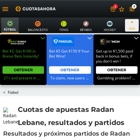
0
1
MÁS
FÚTBOL
BALONCESTO
TENIS
BÉISBOL
HOCKEY
Bet $5, Get $100 in
Bet $5 Get $150 If Your
Get up to $1,500 paid
Bonus Bets Instantly!
Bet Wins!
back in bonus bets, if
you don`t win !
OBTENER
OBTENER
OBTENER
21+ and present in most states. (18+ DC/KY/NH/PR/WY). Void in NH/OR/ONT/PR. Eligibility restrictions apply. On behalf of Boot Hill Casino (KS). Pass-thru of per wager tax may apply in IL. 1 per new DraftKings customer. $5+ first-time bet req. Max. $100 issued as non-withdrawable Bonus Bets that expire in 7 days (168 hours). Stake removed from payout. Terms: sportsbook.draftkings.com/promos. Ends 5/31/26 at 11:59 PM ET.
To claim, new users need to register, make a first-time deposit of $5 or more, and then simply place their first real-money wager on any FanDuel Sportsbook market (no odds limits) that is live on platform. All users will receive their $150 in Bonus Bets If Your Bet Wins within 72 hours of the bet settlement.
Gambling problem? Call 1-800-GAMBLER or 1-800-MY-RESET. 21+ only. Please Gamble Responsibly. See BetMGM.com for Terms. First Bet Offer for new customers only (if applicable). Subject to eligibility requirements. Bonus bets are non-withdrawable. In partnership with Kansas Crossing Casino and Hotel. Promotional offers not available in Mississippi, New York, Ontario, or Puerto Rico.
<
Fútbol
Cuotas de apuestas Radan
Lebane, resultados y partidos
Resultados y próximos partidos de Radan