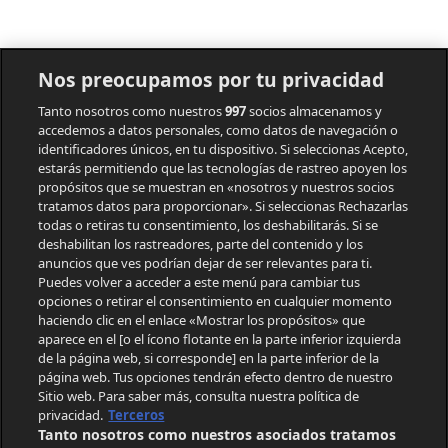
Nos preocupamos por tu privacidad
Tanto nosotros como nuestros
997
socios almacenamos y
accedemos a datos personales, como datos de navegación o
identificadores únicos, en tu dispositivo. Si seleccionas Acepto,
estarás permitiendo que las tecnologías de rastreo apoyen los
propósitos que se muestran en «nosotros y nuestros socios
tratamos datos para proporcionar». Si seleccionas Rechazarlas
todas o retiras tu consentimiento, los deshabilitarás. Si se
deshabilitan los rastreadores, parte del contenido y los
anuncios que ves podrían dejar de ser relevantes para ti.
Puedes volver a acceder a este menú para cambiar tus
opciones o retirar el consentimiento en cualquier momento
haciendo clic en el enlace «Mostrar los propósitos» que
aparece en el [o el ícono flotante en la parte inferior izquierda
de la página web, si corresponde] en la parte inferior de la
página web. Tus opciones tendrán efecto dentro de nuestro
Sitio web. Para saber más, consulta nuestra política de
privacidad.
Terceros
Tanto nosotros como nuestros asociados tratamos