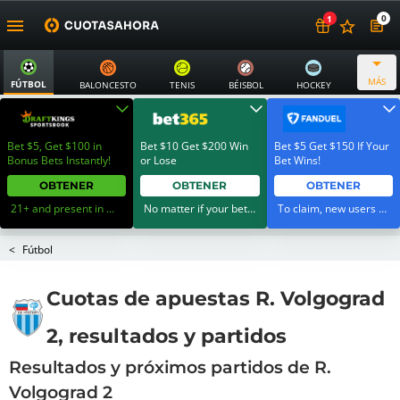
0
1
MÁS
FÚTBOL
BALONCESTO
TENIS
BÉISBOL
HOCKEY
Bet $5, Get $100 in
Bet $10 Get $200 Win
Bet $5 Get $150 If Your
Bonus Bets Instantly!
or Lose
Bet Wins!
OBTENER
OBTENER
OBTENER
21+ and present in most states. (18+ DC/KY/NH/PR/WY). Void in NH/OR/ONT/PR. Eligibility restrictions apply. On behalf of Boot Hill Casino (KS). Pass-thru of per wager tax may apply in IL. 1 per new DraftKings customer. $5+ first-time bet req. Max. $100 issued as non-withdrawable Bonus Bets that expire in 7 days (168 hours). Stake removed from payout. Terms: sportsbook.draftkings.com/promos. Ends 5/31/26 at 11:59 PM ET.
No matter if your bet wins or loses. Deposit required. Paid in Bonus Bets. Bonus Bets wager excluded from returns. New customers only. Max. prize, game restrictions, time limits and T&Cs apply. 21+. Gambling Problem? Call 1-800-GAMBLER.
To claim, new users need to register, make a first-time deposit of $5 or more, and then simply place their first real-money wager on any FanDuel Sportsbook market (no odds limits) that is live on platform. All users will receive their $150 in Bonus Bets If Your Bet Wins within 72 hours of the bet settlement.
<
Fútbol
Cuotas de apuestas R. Volgograd
2, resultados y partidos
Resultados y próximos partidos de R.
Volgograd 2