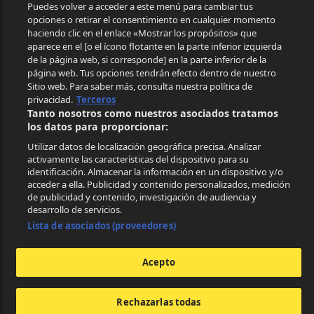
Darts Premier
Puedes volver a acceder a este menú para cambiar tus
Conference
WTA
League
opciones o retirar el consentimiento en cualquier momento
League
Wimbledon
haciendo clic en el enlace «Mostrar los propósitos» que
Copa
aparece en el [o el ícono flotante en la parte inferior izquierda
WTA
Libertadores
de la página web, si corresponde] en la parte inferior de la
Australian
página web. Tus opciones tendrán efecto dentro de nuestro
Open
Sitio web. Para saber más, consulta nuestra política de
privacidad.
Terceros
CUOTASAHORA
PARTNERS
Tanto nosotros como nuestros asociados tratamos
Términos de uso
SoccerVista
los datos para proporcionar:
Política de privacidad
Betexplorer
Utilizar datos de localización geográfica precisa. Analizar
activamente las características del dispositivo para su
GDPR
FCTables
identificación. Almacenar la información en un dispositivo y/o
FAQ
Tribalfootball
acceder a ella. Publicidad y contenido personalizados, medición
de publicidad y contenido, investigación de audiencia y
Contacto
ScoreBar
desarrollo de servicios.
Lista de asociados (proveedores)
Impressum
Configurar privacidad
Acepto
Bonos de apuestas
Casas de apuestas
Rechazarlas todas