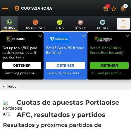
0
1
MÁS
FÚTBOL
BALONCESTO
TENIS
BÉISBOL
HOCKEY
Get up to $1,500 paid
Bet $5 Get $150 If Your
Bet $5, Get $100 in
back in bonus bets, if
Bet Wins!
Bonus Bets Instantly!
you don`t win !
OBTENER
OBTENER
OBTENER
Gambling problem? Call 1-800-GAMBLER or 1-800-MY-RESET. 21+ only. Please Gamble Responsibly. See BetMGM.com for Terms. First Bet Offer for new customers only (if applicable). Subject to eligibility requirements. Bonus bets are non-withdrawable. In partnership with Kansas Crossing Casino and Hotel. Promotional offers not available in Mississippi, New York, Ontario, or Puerto Rico.
To claim, new users need to register, make a first-time deposit of $5 or more, and then simply place their first real-money wager on any FanDuel Sportsbook market (no odds limits) that is live on platform. All users will receive their $150 in Bonus Bets If Your Bet Wins within 72 hours of the bet settlement.
21+ and present in most states. (18+ DC/KY/NH/PR/WY). Void in NH/OR/ONT/PR. Eligibility restrictions apply. On behalf of Boot Hill Casino (KS). Pass-thru of per wager tax may apply in IL. 1 per new DraftKings customer. $5+ first-time bet req. Max. $100 issued as non-withdrawable Bonus Bets that expire in 7 days (168 hours). Stake removed from payout. Terms: sportsbook.draftkings.com/promos. Ends 5/31/26 at 11:59 PM ET.
<
Fútbol
Cuotas de apuestas Portlaoise
AFC, resultados y partidos
Resultados y próximos partidos de