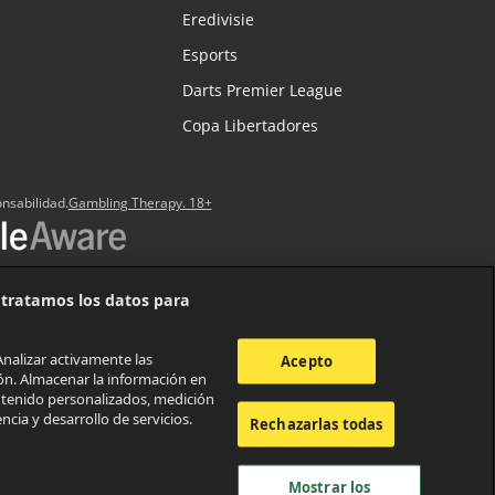
Eredivisie
Esports
Darts Premier League
Copa Libertadores
nsabilidad.
Gambling Therapy. 18+
Por favor, juegue con responsabilidad.
tratamos los datos para
 Analizar activamente las
Acepto
ción. Almacenar la información en
ontenido personalizados, medición
cia y desarrollo de servicios.
Rechazarlas todas
Mostrar los