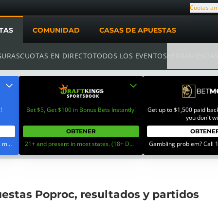
Cuotas ame
TAS
COMUNIDAD
CASAS DE APUESTAS
GURAS
CUOTAS EN DIRECTO
TODOS LOS EVENTOS
HERRAMIENTAS
!
Bet $5, Get $100 in Bonus Bets Instantly!
Get up to $1,500 paid back
you don`t wi
OBTENER
OBTENE
To claim, new users need to register, make a first-time deposit of $5 or more, and then simply place their first real-money wager on any FanDuel Sportsbook market (no odds limits) that is live on platform. All users will receive their $150 in Bonus Bets If Your Bet Wins within 72 hours of the bet settlement.
21+ and present in most states. (18+ DC/KY/NH/PR/WY). Void in NH/OR/ONT/PR. Eligibility restrictions apply. On behalf of Boot Hill Casino (KS). Pass-thru of per wager tax may apply in IL. 1 per new DraftKings customer. $5+ first-time bet req. Max. $100 issued as non-withdrawable Bonus Bets that expire in 7 days (168 hours). Stake removed from payout. Terms: sportsbook.draftkings.com/promos. Ends 5/31/26 at 11:59 PM ET.
estas Poproc, resultados y partidos