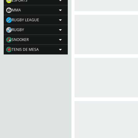
ESPORTS
MMA
RUGBY LEAGUE
RUGBY
SNOOKER
TENIS DE MESA