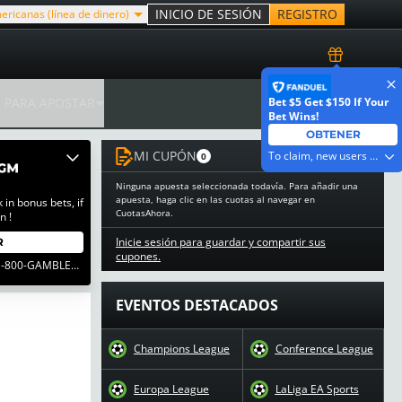
INICIO DE SESIÓN
REGISTRO
ricanas (línea de dinero)
Bet $5 Get $150 If Your
 PARA APOSTAR
Bet Wins!
OBTENER
MI CUPÓN
To claim, new users need to register, make a first-time deposit of $5 or more, and then simply place their first real-money wager on any FanDuel Sportsbook market (no odds limits) that is live on platform. All users will receive their $150 in Bonus Bets If Your Bet Wins within 72 hours of the bet settlement.
0
Ninguna apuesta seleccionada todavía. Para añadir una
apuesta, haga clic en las cuotas al navegar en
 in bonus bets, if
CuotasAhora.
n !
Inicie sesión para guardar y compartir sus
R
cupones.
Gambling problem? Call 1-800-GAMBLER or 1-800-MY-RESET. 21+ only. Please Gamble Responsibly. See BetMGM.com for Terms. First Bet Offer for new customers only (if applicable). Subject to eligibility requirements. Bonus bets are non-withdrawable. In partnership with Kansas Crossing Casino and Hotel. Promotional offers not available in Mississippi, New York, Ontario, or Puerto Rico.
EVENTOS DESTACADOS
Champions League
Conference League
Europa League
LaLiga EA Sports