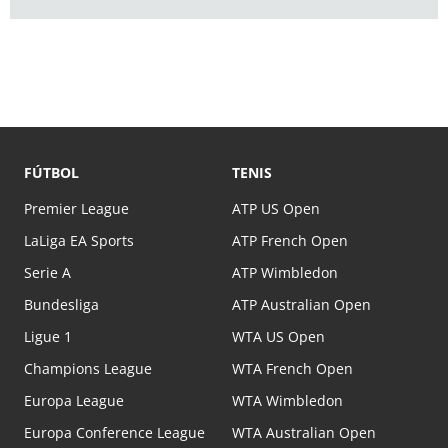
FÚTBOL
TENIS
Premier League
ATP US Open
LaLiga EA Sports
ATP French Open
Serie A
ATP Wimbledon
Bundesliga
ATP Australian Open
Ligue 1
WTA US Open
Champions League
WTA French Open
Europa League
WTA Wimbledon
Europa Conference League
WTA Australian Open