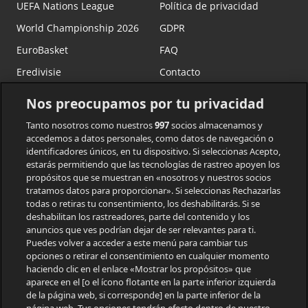
UEFA Nations League
Política de privacidad
World Championship 2026
GDPR
EuroBasket
FAQ
Eredivisie
Contacto
Esports
Impressum
Nos preocupamos por tu privacidad
Darts Premier League
Configurar privacidad
Tanto nosotros como nuestros
997
socios almacenamos y
Copa Libertadores
Bonos de apuestas
accedemos a datos personales, como datos de navegación o
identificadores únicos, en tu dispositivo. Si seleccionas Acepto,
Casas de apuestas
estarás permitiendo que las tecnologías de rastreo apoyen los
propósitos que se muestran en «nosotros y nuestros socios
tratamos datos para proporcionar». Si seleccionas Rechazarlas
todas o retiras tu consentimiento, los deshabilitarás. Si se
PARTNERS
deshabilitan los rastreadores, parte del contenido y los
anuncios que ves podrían dejar de ser relevantes para ti.
SoccerVista
Puedes volver a acceder a este menú para cambiar tus
Betexplorer
opciones o retirar el consentimiento en cualquier momento
haciendo clic en el enlace «Mostrar los propósitos» que
FCTables
aparece en el [o el ícono flotante en la parte inferior izquierda
de la página web, si corresponde] en la parte inferior de la
Tribalfootball