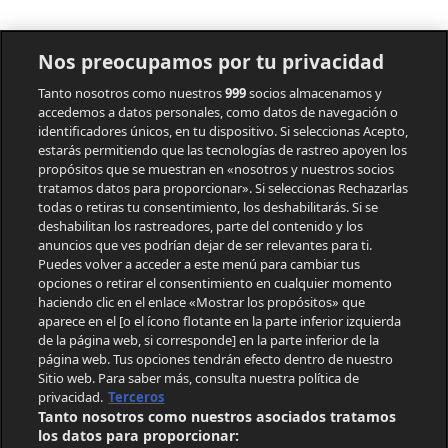
Nos preocupamos por tu privacidad
Tanto nosotros como nuestros
999
socios almacenamos y
accedemos a datos personales, como datos de navegación o
identificadores únicos, en tu dispositivo. Si seleccionas Acepto,
estarás permitiendo que las tecnologías de rastreo apoyen los
propósitos que se muestran en «nosotros y nuestros socios
tratamos datos para proporcionar». Si seleccionas Rechazarlas
todas o retiras tu consentimiento, los deshabilitarás. Si se
deshabilitan los rastreadores, parte del contenido y los
anuncios que ves podrían dejar de ser relevantes para ti.
Puedes volver a acceder a este menú para cambiar tus
opciones o retirar el consentimiento en cualquier momento
haciendo clic en el enlace «Mostrar los propósitos» que
aparece en el [o el ícono flotante en la parte inferior izquierda
de la página web, si corresponde] en la parte inferior de la
página web. Tus opciones tendrán efecto dentro de nuestro
Sitio web. Para saber más, consulta nuestra política de
privacidad.
Terceros
Tanto nosotros como nuestros asociados tratamos
los datos para proporcionar: