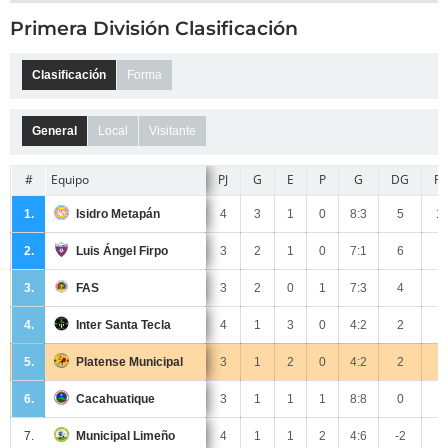
Primera División Clasificación
Clasificación
Forma
General
Local
Visitante
#
Equipo
PJ
G
E
P
G
DG
Pt
Isidro Metapán
1.
4
3
1
0
8:3
5
1
Luis Ángel Firpo
2.
3
2
1
0
7:1
6
7
FAS
3.
3
2
0
1
7:3
4
6
Inter Santa Tecla
4.
4
1
3
0
4:2
2
6
Platense Municipal
5.
3
1
2
0
4:2
2
5
Cacahuatique
6.
3
1
1
1
8:8
0
4
Municipal Limeño
7.
4
1
1
2
4:6
-2
4