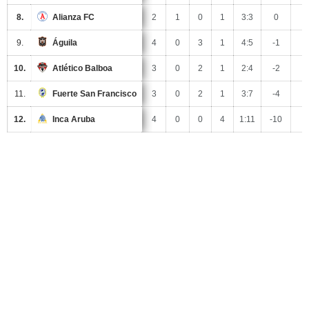
Alianza FC
8.
2
1
0
1
3:3
0
3
Águila
9.
4
0
3
1
4:5
-1
3
Atlético Balboa
10.
3
0
2
1
2:4
-2
2
Fuerte San Francisco
11.
3
0
2
1
3:7
-4
2
Inca Aruba
12.
4
0
0
4
1:11
-10
0