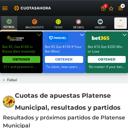
0
1
MÁS
FÚTBOL
BALONCESTO
TENIS
BÉISBOL
HOCKEY
Bet $5, Get $100 in
Bet $5 Get $150 If Your
Bet $10 Get $200 Win
Bonus Bets Instantly!
Bet Wins!
or Lose
OBTENER
OBTENER
OBTENER
21+ and present in most states. (18+ DC/KY/NH/PR/WY). Void in NH/OR/ONT/PR. Eligibility restrictions apply. On behalf of Boot Hill Casino (KS). Pass-thru of per wager tax may apply in IL. 1 per new DraftKings customer. $5+ first-time bet req. Max. $100 issued as non-withdrawable Bonus Bets that expire in 7 days (168 hours). Stake removed from payout. Terms: sportsbook.draftkings.com/promos. Ends 5/31/26 at 11:59 PM ET.
To claim, new users need to register, make a first-time deposit of $5 or more, and then simply place their first real-money wager on any FanDuel Sportsbook market (no odds limits) that is live on platform. All users will receive their $150 in Bonus Bets If Your Bet Wins within 72 hours of the bet settlement.
No matter if your bet wins or loses. Deposit required. Paid in Bonus Bets. Bonus Bets wager excluded from returns. New customers only. Max. prize, game restrictions, time limits and T&Cs apply. 21+. Gambling Problem? Call 1-800-GAMBLER.
<
Fútbol
Cuotas de apuestas Platense
Municipal, resultados y partidos
Resultados y próximos partidos de Platense
Municipal