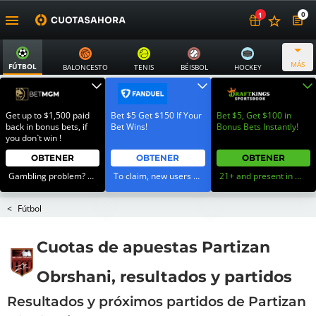
0
1
MÁS
FÚTBOL
BALONCESTO
TENIS
BÉISBOL
HOCKEY
Get up to $1,500 paid
Bet $5 Get $150 If Your
Bet $5, Get $100 in
back in bonus bets, if
Bet Wins!
Bonus Bets Instantly!
you don`t win !
OBTENER
OBTENER
OBTENER
Gambling problem? Call 1-800-GAMBLER or 1-800-MY-RESET. 21+ only. Please Gamble Responsibly. See BetMGM.com for Terms. First Bet Offer for new customers only (if applicable). Subject to eligibility requirements. Bonus bets are non-withdrawable. In partnership with Kansas Crossing Casino and Hotel. Promotional offers not available in Mississippi, New York, Ontario, or Puerto Rico.
To claim, new users need to register, make a first-time deposit of $5 or more, and then simply place their first real-money wager on any FanDuel Sportsbook market (no odds limits) that is live on platform. All users will receive their $150 in Bonus Bets If Your Bet Wins within 72 hours of the bet settlement.
21+ and present in most states. (18+ DC/KY/NH/PR/WY). Void in NH/OR/ONT/PR. Eligibility restrictions apply. On behalf of Boot Hill Casino (KS). Pass-thru of per wager tax may apply in IL. 1 per new DraftKings customer. $5+ first-time bet req. Max. $100 issued as non-withdrawable Bonus Bets that expire in 7 days (168 hours). Stake removed from payout. Terms: sportsbook.draftkings.com/promos. Ends 5/31/26 at 11:59 PM ET.
<
Fútbol
Cuotas de apuestas Partizan
Obrshani, resultados y partidos
Resultados y próximos partidos de Partizan