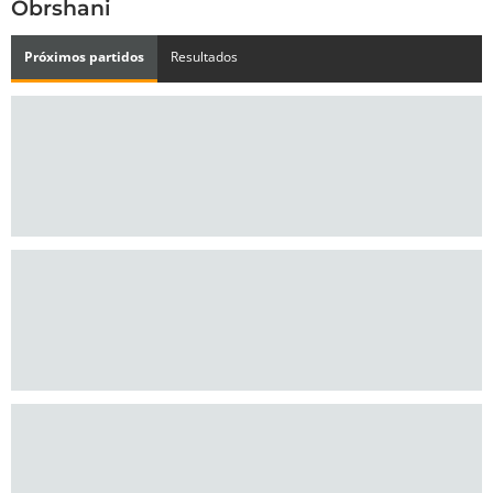
Obrshani
Próximos partidos
Resultados