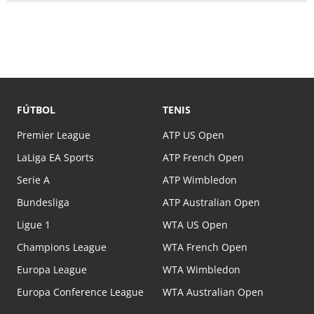
FÚTBOL
TENIS
Premier League
ATP US Open
LaLiga EA Sports
ATP French Open
Serie A
ATP Wimbledon
Bundesliga
ATP Australian Open
Ligue 1
WTA US Open
Champions League
WTA French Open
Europa League
WTA Wimbledon
Europa Conference League
WTA Australian Open