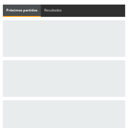
Próximos partidos
Resultados