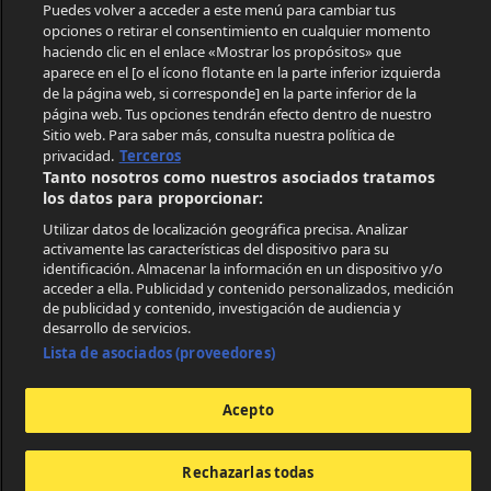
Darts Premier
Puedes volver a acceder a este menú para cambiar tus
Conference
WTA
League
opciones o retirar el consentimiento en cualquier momento
League
Wimbledon
haciendo clic en el enlace «Mostrar los propósitos» que
Copa
aparece en el [o el ícono flotante en la parte inferior izquierda
WTA
Libertadores
de la página web, si corresponde] en la parte inferior de la
Australian
página web. Tus opciones tendrán efecto dentro de nuestro
Open
Sitio web. Para saber más, consulta nuestra política de
privacidad.
Terceros
CUOTASAHORA
PARTNERS
Tanto nosotros como nuestros asociados tratamos
Términos de uso
SoccerVista
los datos para proporcionar:
Política de privacidad
Betexplorer
Utilizar datos de localización geográfica precisa. Analizar
activamente las características del dispositivo para su
GDPR
FCTables
identificación. Almacenar la información en un dispositivo y/o
FAQ
Tribalfootball
acceder a ella. Publicidad y contenido personalizados, medición
de publicidad y contenido, investigación de audiencia y
Contacto
ScoreBar
desarrollo de servicios.
Lista de asociados (proveedores)
Impressum
Configurar privacidad
Acepto
Bonos de apuestas
Casas de apuestas
Rechazarlas todas