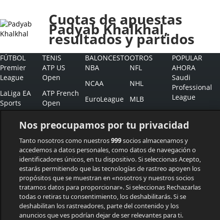
Cuotas de apuestas
Padyab Khalkhal,
resultados y partidos
FÚTBOL
TENIS
BALONCESTO
OTROS
POPULAR
Premier
ATP US
NBA
NFL
AHORA
League
Open
Saudi
NCAA
NHL
Professional
LaLiga EA
ATP French
League
EuroLeague
MLB
Sports
Open
UEFA Nations
Super Lig
Big Bash
Serie A
ATP
League
Nos preocupamos por tu privacidad
League
Wimbledon
LNB
Bundesliga
World
AFL
Tanto nosotros como nuestros
999
socios almacenamos y
ATP
Lega A
Championship
Ligue 1
accedemos a datos personales, como datos de navegación o
Australian
SHL
2026
identificadores únicos, en tu dispositivo. Si seleccionas Acepto,
BBL
Open
Champions
estarás permitiendo que las tecnologías de rastreo apoyen los
NPB
EuroBasket
League
ACB
propósitos que se muestran en «nosotros y nuestros socios
WTA US
IPL
tratamos datos para proporcionar». Si seleccionas Rechazarlas
Open
Eredivisie
Europa
todas o retiras tu consentimiento, los deshabilitarás. Si se
League
WTA French
Esports
deshabilitan los rastreadores, parte del contenido y los
Open
anuncios que ves podrían dejar de ser relevantes para ti.
Europa