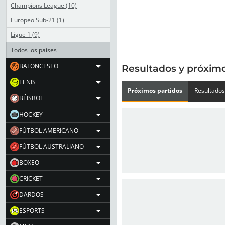
Champions League
(10)
Europeo Sub-21
(1)
Ligue 1
(9)
Todos los países
BALONCESTO
Resultados y próxim
TENIS
Próximos partidos
Resultados
BÉISBOL
HOCKEY
FÚTBOL AMERICANO
FÚTBOL AUSTRALIANO
BOXEO
CRICKET
DARDOS
ESPORTS