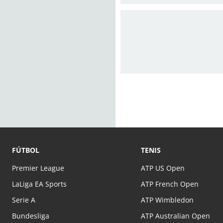
FÚTBOL
TENIS
Premier League
ATP US Open
LaLiga EA Sports
ATP French Open
Serie A
ATP Wimbledon
Bundesliga
ATP Australian Open