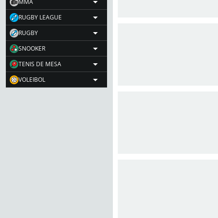
MMA
RUGBY LEAGUE
RUGBY
SNOOKER
TENIS DE MESA
VOLEIBOL