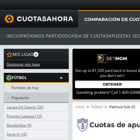
COMPARACIÓN DE CUO
INICIO
PRÓXIMOS PARTIDOS
CAÍDA DE CUOTAS
APUESTAS SE
MIS LIGAS
0
Gestionar mis ligas
Get up to $1,500 paid back in bonus be
you don`t win !
FÚTBOL
OBTENER
Partidos de hoy
Populares
>
>
LaLiga EA Sports
(20)
Inicio
Fútbol
Pachuca Sub-23
Premier League
(10)
Cuotas de apu
Bundesliga
(9)
Serie A
(10)