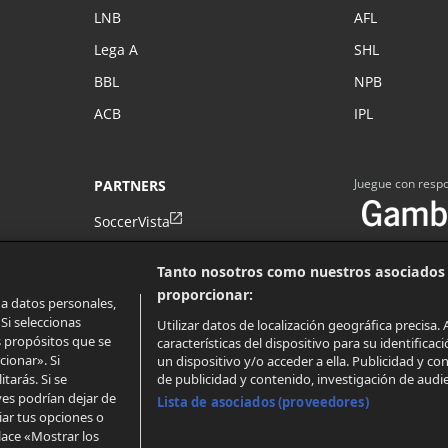
LNB
AFL
Lega A
SHL
BBL
NPB
ACB
IPL
Juegue con respo
PARTNERS
SoccerVista
Betexplorer
Tanto nosotros como nuestros asociados 
FCTables
proporcionar:
 datos personales,
Datos de
Tribalfootball
Si seleccionas
Utilizar datos de localización geográfica precisa.
s propósitos que se
características del dispositivo para su identifica
ScoreBar
ionar». Si
un dispositivo y/o acceder a ella. Publicidad y c
tarás. Si se
de publicidad y contenido, investigación de audien
ves podrían dejar de
Lista de asociados (proveedores)
iar tus opciones o
lace «Mostrar los