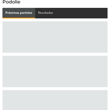
Podolie
Próximos partidos
Resultados