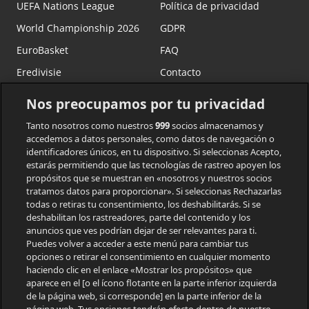
UEFA Nations League
Política de privacidad
World Championship 2026
GDPR
EuroBasket
FAQ
Eredivisie
Contacto
Esports
Impressum
Nos preocupamos por tu privacidad
Darts Premier League
Configurar privacidad
Tanto nosotros como nuestros
999
socios almacenamos y
Copa Libertadores
Bonos de apuestas
accedemos a datos personales, como datos de navegación o
identificadores únicos, en tu dispositivo. Si seleccionas Acepto,
Casas de apuestas
estarás permitiendo que las tecnologías de rastreo apoyen los
propósitos que se muestran en «nosotros y nuestros socios
tratamos datos para proporcionar». Si seleccionas Rechazarlas
todas o retiras tu consentimiento, los deshabilitarás. Si se
PARTNERS
deshabilitan los rastreadores, parte del contenido y los
anuncios que ves podrían dejar de ser relevantes para ti.
SoccerVista
Puedes volver a acceder a este menú para cambiar tus
Betexplorer
opciones o retirar el consentimiento en cualquier momento
haciendo clic en el enlace «Mostrar los propósitos» que
FCTables
aparece en el [o el ícono flotante en la parte inferior izquierda
de la página web, si corresponde] en la parte inferior de la
Tribalfootball