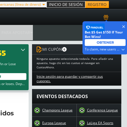
INICIO DE SESIÓN
REGISTRO
ricanas (línea de dinero)
Bet $5 Get $150 If Your
 PARA APOSTAR
Bet Wins!
OBTENER
MI CUPÓN
To claim, new users need to register, make a first-time deposit of $5 or more, and then simply place their first real-money wager on any FanDuel Sportsbook market (no odds limits) that is live on platform. All users will receive their $150 in Bonus Bets If Your Bet Wins within 72 hours of the bet settlement.
0
Ninguna apuesta seleccionada todavía. Para añadir una
apuesta, haga clic en las cuotas al navegar en
in or Lose
CuotasAhora.
Inicie sesión para guardar y compartir sus
R
cupones.
No matter if your bet wins or loses. Deposit required. Paid in Bonus Bets. Bonus Bets wager excluded from returns. New customers only. Max. prize, game restrictions, time limits and T&Cs apply. 21+. Gambling Problem? Call 1-800-GAMBLER.
EVENTOS DESTACADOS
Champions League
Conference League
tidos
Europa League
LaLiga EA Sports