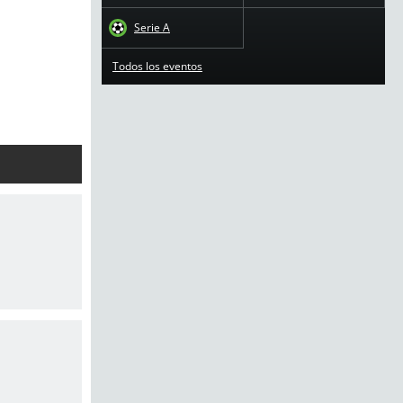
Serie A
Todos los eventos