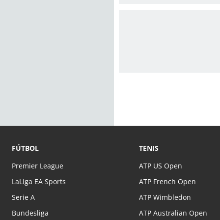
FÚTBOL
TENIS
Premier League
ATP US Open
LaLiga EA Sports
ATP French Open
Serie A
ATP Wimbledon
Bundesliga
ATP Australian Open