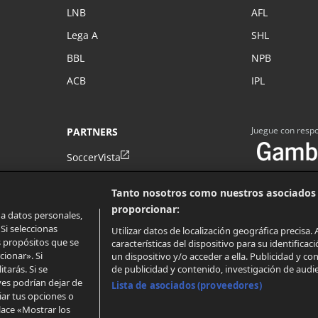
LNB
AFL
Lega A
SHL
BBL
NPB
ACB
IPL
Juegue con respo
PARTNERS
SoccerVista
Betexplorer
Tanto nosotros como nuestros asociados 
FCTables
proporcionar:
 datos personales,
Datos de
Tribalfootball
Si seleccionas
Utilizar datos de localización geográfica precisa.
s propósitos que se
características del dispositivo para su identifica
ScoreBar
ionar». Si
un dispositivo y/o acceder a ella. Publicidad y c
tarás. Si se
de publicidad y contenido, investigación de audien
ves podrían dejar de
Lista de asociados (proveedores)
iar tus opciones o
lace «Mostrar los