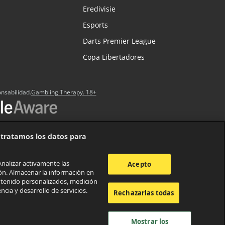
Eredivisie
Esports
Darts Premier League
Copa Libertadores
nsabilidad.
Gambling Therapy. 18+
Por favor, juegue con responsabilidad.
tratamos los datos para
 Analizar activamente las
Acepto
ción. Almacenar la información en
ontenido personalizados, medición
cia y desarrollo de servicios.
Rechazarlas todas
Mostrar los