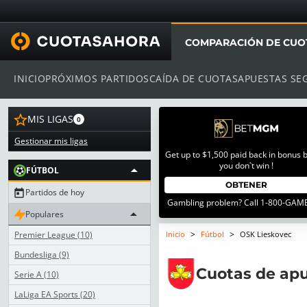
COMPARACIÓN DE CUO
INICIO
PRÓXIMOS PARTIDOS
CAÍDA DE CUOTAS
APUESTAS SE
MIS LIGAS
0
Gestionar mis ligas
Get up to $1,500 paid back in bonus be
you don`t win !
FÚTBOL
OBTENER
Partidos de hoy
Populares
>
>
Premier League
(10)
Inicio
Fútbol
OSK Lieskovec
Bundesliga
(9)
Cuotas de apu
Serie A
(10)
LaLiga EA Sports
(20)