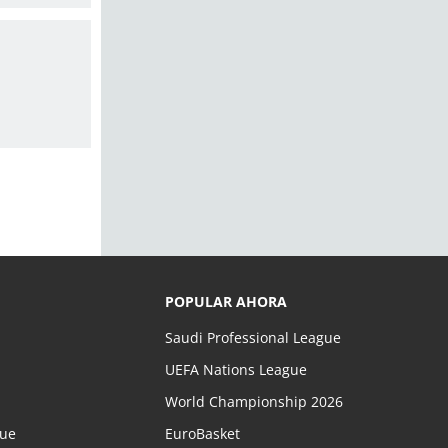
POPULAR AHORA
Saudi Professional League
UEFA Nations League
World Championship 2026
gue
EuroBasket