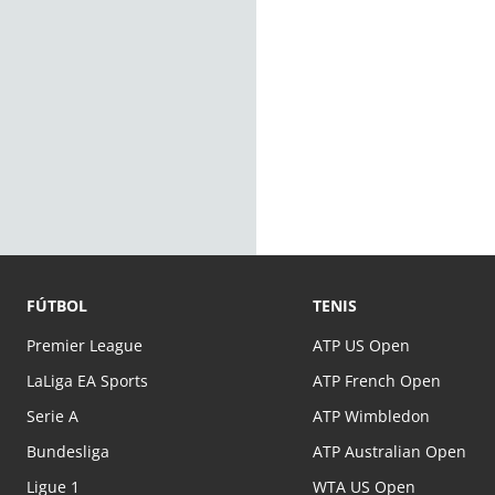
FÚTBOL
TENIS
Premier League
ATP US Open
LaLiga EA Sports
ATP French Open
Serie A
ATP Wimbledon
Bundesliga
ATP Australian Open
Ligue 1
WTA US Open