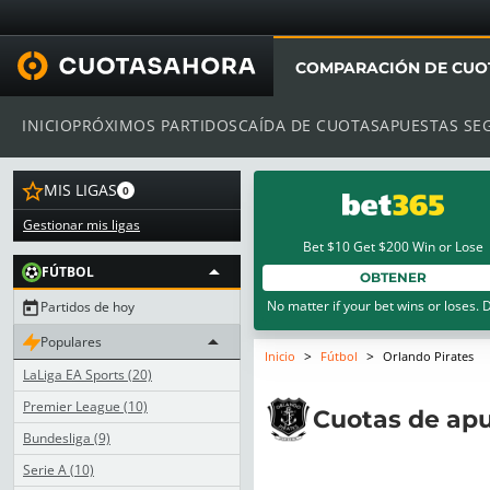
COMPARACIÓN DE CUO
INICIO
PRÓXIMOS PARTIDOS
CAÍDA DE CUOTAS
APUESTAS SE
MIS LIGAS
0
Gestionar mis ligas
Bet $10 Get $200 Win or Lose
FÚTBOL
OBTENER
Partidos de hoy
Populares
>
>
Inicio
Fútbol
Orlando Pirates
LaLiga EA Sports
(20)
Premier League
(10)
Cuotas de apu
Bundesliga
(9)
Serie A
(10)