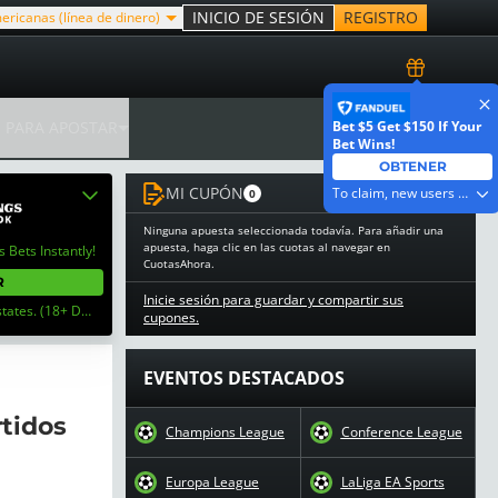
INICIO DE SESIÓN
REGISTRO
ricanas (línea de dinero)
Bet $5 Get $150 If Your
 PARA APOSTAR
Bet Wins!
OBTENER
MI CUPÓN
To claim, new users need to register, make a first-time deposit of $5 or more, and then simply place their first real-money wager on any FanDuel Sportsbook market (no odds limits) that is live on platform. All users will receive their $150 in Bonus Bets If Your Bet Wins within 72 hours of the bet settlement.
0
Ninguna apuesta seleccionada todavía. Para añadir una
apuesta, haga clic en las cuotas al navegar en
 Bets Instantly!
CuotasAhora.
R
Inicie sesión para guardar y compartir sus
21+ and present in most states. (18+ DC/KY/NH/PR/WY). Void in NH/OR/ONT/PR. Eligibility restrictions apply. On behalf of Boot Hill Casino (KS). Pass-thru of per wager tax may apply in IL. 1 per new DraftKings customer. $5+ first-time bet req. Max. $100 issued as non-withdrawable Bonus Bets that expire in 7 days (168 hours). Stake removed from payout. Terms: sportsbook.draftkings.com/promos. Ends 5/31/26 at 11:59 PM ET.
cupones.
EVENTOS DESTACADOS
rtidos
Champions League
Conference League
Europa League
LaLiga EA Sports