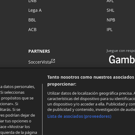
LNB
AFL
Lega A
SHL
BBL
NPB
ACB
IPL
Juegue con respo
PARTNERS
SoccerVista
Betexplorer
Tanto nosotros como nuestros asociados 
FCTables
proporcionar:
 datos personales,
Datos de
Tribalfootball
Si seleccionas
Utilizar datos de localización geográfica precisa.
s propósitos que se
características del dispositivo para su identifica
ScoreBar
ionar». Si
un dispositivo y/o acceder a ella. Publicidad y c
tarás. Si se
de publicidad y contenido, investigación de audien
ves podrían dejar de
Lista de asociados (proveedores)
iar tus opciones o
lace «Mostrar los
izquierda de la página