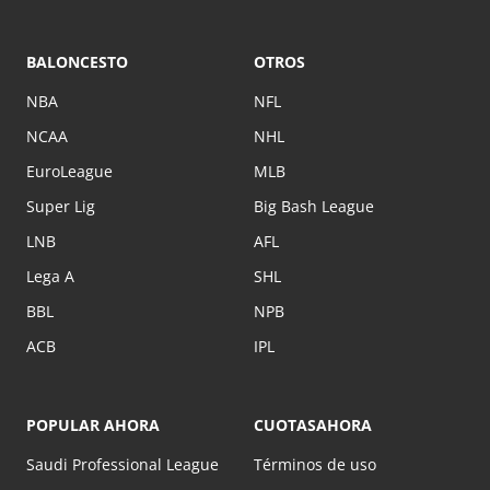
BALONCESTO
OTROS
NBA
NFL
NCAA
NHL
EuroLeague
MLB
Super Lig
Big Bash League
LNB
AFL
Lega A
SHL
BBL
NPB
ACB
IPL
POPULAR AHORA
CUOTASAHORA
Saudi Professional League
Términos de uso