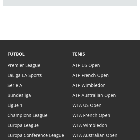
FÚTBOL
TENIS
Premier League
ATP US Open
LaLiga EA Sports
ATP French Open
Serie A
ATP Wimbledon
Bundesliga
ATP Australian Open
Ligue 1
WTA US Open
Champions League
WTA French Open
Europa League
WTA Wimbledon
Europa Conference League
WTA Australian Open