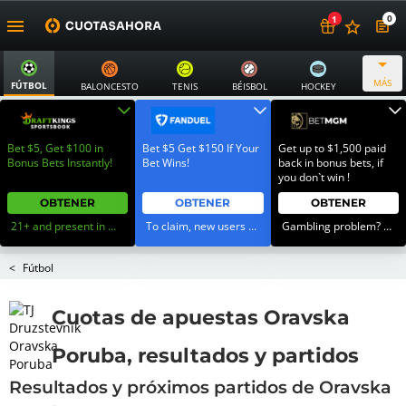
0
1
MÁS
FÚTBOL
BALONCESTO
TENIS
BÉISBOL
HOCKEY
Bet $5, Get $100 in
Bet $5 Get $150 If Your
Get up to $1,500 paid
Bonus Bets Instantly!
Bet Wins!
back in bonus bets, if
you don`t win !
OBTENER
OBTENER
OBTENER
21+ and present in most states. (18+ DC/KY/NH/PR/WY). Void in NH/OR/ONT/PR. Eligibility restrictions apply. On behalf of Boot Hill Casino (KS). Pass-thru of per wager tax may apply in IL. 1 per new DraftKings customer. $5+ first-time bet req. Max. $100 issued as non-withdrawable Bonus Bets that expire in 7 days (168 hours). Stake removed from payout. Terms: sportsbook.draftkings.com/promos. Ends 5/31/26 at 11:59 PM ET.
To claim, new users need to register, make a first-time deposit of $5 or more, and then simply place their first real-money wager on any FanDuel Sportsbook market (no odds limits) that is live on platform. All users will receive their $150 in Bonus Bets If Your Bet Wins within 72 hours of the bet settlement.
Gambling problem? Call 1-800-GAMBLER or 1-800-MY-RESET. 21+ only. Please Gamble Responsibly. See BetMGM.com for Terms. First Bet Offer for new customers only (if applicable). Subject to eligibility requirements. Bonus bets are non-withdrawable. In partnership with Kansas Crossing Casino and Hotel. Promotional offers not available in Mississippi, New York, Ontario, or Puerto Rico.
<
Fútbol
Cuotas de apuestas Oravska
Poruba, resultados y partidos
Resultados y próximos partidos de Oravska