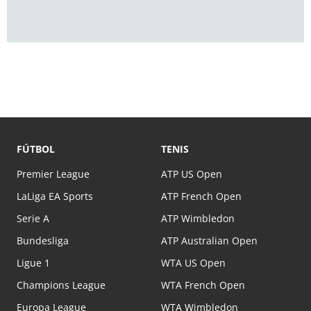
FÚTBOL
TENIS
Premier League
ATP US Open
LaLiga EA Sports
ATP French Open
Serie A
ATP Wimbledon
Bundesliga
ATP Australian Open
Ligue 1
WTA US Open
Champions League
WTA French Open
Europa League
WTA Wimbledon