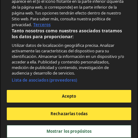
aparece en el [o el ícono flotante en la parte inferior izquierda
de la página web, si corresponde] en la parte inferior de la
Tribalfootball
página web. Tus opciones tendrán efecto dentro de nuestro
Sitio web. Para saber más, consulta nuestra política de
ScoreBar
privacidad.
Terceros
Tanto nosotros como nuestros asociados tratamos
los datos para proporcionar:
Juegue con responsabilidad.
Gambling Therapy. 18+
Utilizar datos de localización geográfica precisa. Analizar
activamente las características del dispositivo para su
identificación. Almacenar la información en un dispositivo y/o
acceder a ella. Publicidad y contenido personalizados,
Por favor, juegue con
medición de publicidad y contenido, investigación de
responsabilidad.
audiencia y desarrollo de servicios.
Lista de asociados (proveedores)
Datos de
Acepto
Rechazarlas todas
Copyright © 2008-2026 CuotasAhora.com
Mostrar los propósitos