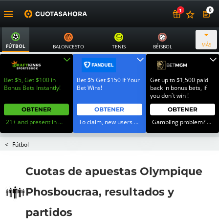
0
1
MÁS
FÚTBOL
BALONCESTO
TENIS
BÉISBOL
Bet $5, Get $100 in
Bet $5 Get $150 If Your
Get up to $1,500 paid
Bonus Bets Instantly!
Bet Wins!
back in bonus bets, if
you don`t win !
OBTENER
OBTENER
OBTENER
21+ and present in most states. (18+ DC/KY/NH/PR/WY). Void in NH/OR/ONT/PR. Eligibility restrictions apply. On behalf of Boot Hill Casino (KS). Pass-thru of per wager tax may apply in IL. 1 per new DraftKings customer. $5+ first-time bet req. Max. $100 issued as non-withdrawable Bonus Bets that expire in 7 days (168 hours). Stake removed from payout. Terms: sportsbook.draftkings.com/promos. Ends 5/31/26 at 11:59 PM ET.
To claim, new users need to register, make a first-time deposit of $5 or more, and then simply place their first real-money wager on any FanDuel Sportsbook market (no odds limits) that is live on platform. All users will receive their $150 in Bonus Bets If Your Bet Wins within 72 hours of the bet settlement.
Gambling problem? Call 1-800-GAMBLER or 1-800-MY-RESET. 21+ only. Please Gamble Responsibly. See BetMGM.com for Terms. First Bet Offer for new customers only (if applicable). Subject to eligibility requirements. Bonus bets are non-withdrawable. In partnership with Kansas Crossing Casino and Hotel. Promotional offers not available in Mississippi, New York, Ontario, or Puerto Rico.
<
Fútbol
Cuotas de apuestas Olympique
Phosboucraa, resultados y
partidos