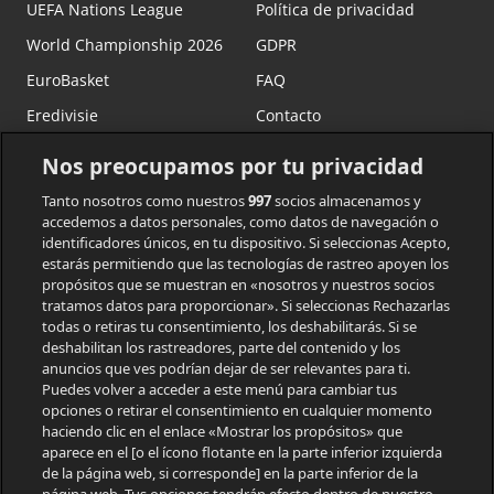
UEFA Nations League
Política de privacidad
World Championship 2026
GDPR
EuroBasket
FAQ
Eredivisie
Contacto
Esports
Impressum
Nos preocupamos por tu privacidad
Darts Premier League
Configurar privacidad
Tanto nosotros como nuestros
997
socios almacenamos y
Copa Libertadores
Bonos de apuestas
accedemos a datos personales, como datos de navegación o
identificadores únicos, en tu dispositivo. Si seleccionas Acepto,
Casas de apuestas
estarás permitiendo que las tecnologías de rastreo apoyen los
propósitos que se muestran en «nosotros y nuestros socios
tratamos datos para proporcionar». Si seleccionas Rechazarlas
todas o retiras tu consentimiento, los deshabilitarás. Si se
PARTNERS
deshabilitan los rastreadores, parte del contenido y los
anuncios que ves podrían dejar de ser relevantes para ti.
SoccerVista
Puedes volver a acceder a este menú para cambiar tus
Betexplorer
opciones o retirar el consentimiento en cualquier momento
haciendo clic en el enlace «Mostrar los propósitos» que
FCTables
aparece en el [o el ícono flotante en la parte inferior izquierda
de la página web, si corresponde] en la parte inferior de la
Tribalfootball