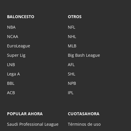
BALONCESTO
OTROS
NBA
NFL
NCAA
NHL
EuroLeague
MLB
Super Lig
Big Bash League
LNB
AFL
Lega A
SHL
BBL
NPB
ACB
IPL
POPULAR AHORA
CUOTASAHORA
Saudi Professional League
Términos de uso