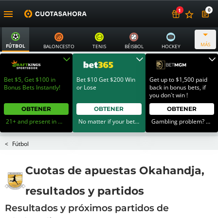
0
1
MÁS
FÚTBOL
BALONCESTO
TENIS
BÉISBOL
HOCKEY
Bet $5, Get $100 in
Bet $10 Get $200 Win
Get up to $1,500 paid
Bonus Bets Instantly!
or Lose
back in bonus bets, if
you don`t win !
OBTENER
OBTENER
OBTENER
21+ and present in most states. (18+ DC/KY/NH/PR/WY). Void in NH/OR/ONT/PR. Eligibility restrictions apply. On behalf of Boot Hill Casino (KS). Pass-thru of per wager tax may apply in IL. 1 per new DraftKings customer. $5+ first-time bet req. Max. $100 issued as non-withdrawable Bonus Bets that expire in 7 days (168 hours). Stake removed from payout. Terms: sportsbook.draftkings.com/promos. Ends 5/31/26 at 11:59 PM ET.
No matter if your bet wins or loses. Deposit required. Paid in Bonus Bets. Bonus Bets wager excluded from returns. New customers only. Max. prize, game restrictions, time limits and T&Cs apply. 21+. Gambling Problem? Call 1-800-GAMBLER.
Gambling problem? Call 1-800-GAMBLER or 1-800-MY-RESET. 21+ only. Please Gamble Responsibly. See BetMGM.com for Terms. First Bet Offer for new customers only (if applicable). Subject to eligibility requirements. Bonus bets are non-withdrawable. In partnership with Kansas Crossing Casino and Hotel. Promotional offers not available in Mississippi, New York, Ontario, or Puerto Rico.
<
Fútbol
Cuotas de apuestas Okahandja,
resultados y partidos
Resultados y próximos partidos de