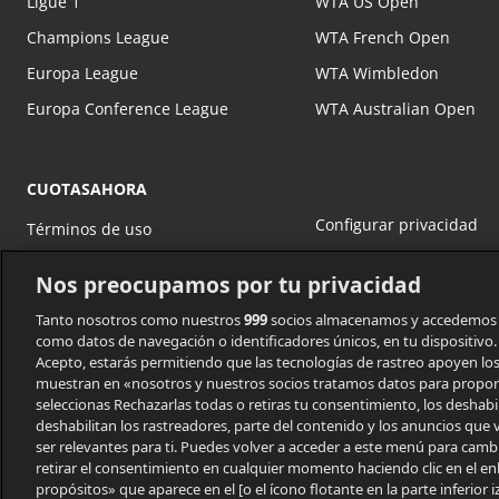
Ligue 1
WTA US Open
Champions League
WTA French Open
Europa League
WTA Wimbledon
Europa Conference League
WTA Australian Open
CUOTASAHORA
Configurar privacidad
Términos de uso
Bonos de apuestas
Política de privacidad
Nos preocupamos por tu privacidad
Casas de apuestas
GDPR
Tanto nosotros como nuestros
999
socios almacenamos y accedemos a
FAQ
como datos de navegación o identificadores únicos, en tu dispositivo. 
Acepto, estarás permitiendo que las tecnologías de rastreo apoyen lo
Contacto
muestran en «nosotros y nuestros socios tratamos datos para proporc
seleccionas Rechazarlas todas o retiras tu consentimiento, los deshabili
Impressum
deshabilitan los rastreadores, parte del contenido y los anuncios que 
ser relevantes para ti. Puedes volver a acceder a este menú para camb
retirar el consentimiento en cualquier momento haciendo clic en el en
Copyright © 2008-2026 CuotasAhora.com
propósitos» que aparece en el [o el ícono flotante en la parte inferior 