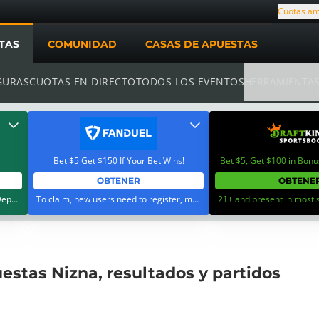
Cuotas ame
TAS
COMUNIDAD
CASAS DE APUESTAS
GURAS
CUOTAS EN DIRECTO
TODOS LOS EVENTOS
HERRAMIENTAS
Bet $5 Get $150 If Your Bet Wins!
Bet $5, Get $100 in Bonus
OBTENER
OBTENE
No matter if your bet wins or loses. Deposit required. Paid in Bonus Bets. Bonus Bets wager excluded from returns. New customers only. Max. prize, game restrictions, time limits and T&Cs apply. 21+. Gambling Problem? Call 1-800-GAMBLER.
To claim, new users need to register, make a first-time deposit of $5 or more, and then simply place their first real-money wager on any FanDuel Sportsbook market (no odds limits) that is live on platform. All users will receive their $150 in Bonus Bets If Your Bet Wins within 72 hours of the bet settlement.
estas Nizna, resultados y partidos