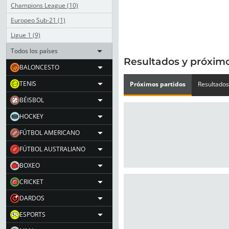
Champions League
(10)
Europeo Sub-21
(1)
Ligue 1
(9)
Todos los países
Resultados y próximo
BALONCESTO
TENIS
Próximos partidos
Resultados
BÉISBOL
HOCKEY
FÚTBOL AMERICANO
FÚTBOL AUSTRALIANO
BOXEO
CRICKET
DARDOS
ESPORTS