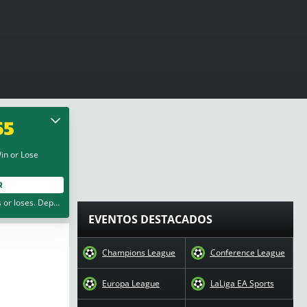
in or Lose
R
No matter if your bet wins or loses. Deposit required. Paid in Bonus Bets. Bonus Bets wager excluded from returns. New customers only. Max. prize, game restrictions, time limits and T&Cs apply. 21+. Gambling Problem? Call 1-800-GAMBLER.
EVENTOS DESTACADOS
Champions League
Conference League
Europa League
LaLiga EA Sports