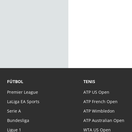
FÚTBOL
TENIS
Premier League
ATP US Open
LaLiga EA Sports
ATP French Open
Serie A
ATP Wimbledon
Bundesliga
ATP Australian Open
Ligue 1
WTA US Open