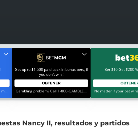
!
Get up to $1,500 paid back in bonus bets, if
Bet $10 Get $200 W
you don`t win !
OBTENER
OBTENE
To claim, new users need to register, make a first-time deposit of $5 or more, and then simply place their first real-money wager on any FanDuel Sportsbook market (no odds limits) that is live on platform. All users will receive their $150 in Bonus Bets If Your Bet Wins within 72 hours of the bet settlement.
Gambling problem? Call 1-800-GAMBLER or 1-800-MY-RESET. 21+ only. Please Gamble Responsibly. See BetMGM.com for Terms. First Bet Offer for new customers only (if applicable). Subject to eligibility requirements. Bonus bets are non-withdrawable. In partnership with Kansas Crossing Casino and Hotel. Promotional offers not available in Mississippi, New York, Ontario, or Puerto Rico.
estas Nancy II, resultados y partidos