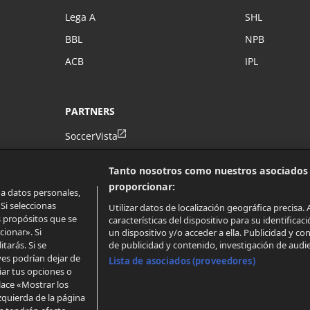
Lega A
SHL
BBL
NPB
ACB
IPL
PARTNERS
SoccerVista
Betexplorer
Tanto nosotros como nuestros asociados 
FCTables
proporcionar:
 datos personales,
Tribalfootball
Si seleccionas
Utilizar datos de localización geográfica precisa.
s propósitos que se
características del dispositivo para su identifica
ScoreBar
ionar». Si
un dispositivo y/o acceder a ella. Publicidad y c
tarás. Si se
de publicidad y contenido, investigación de audien
ves podrían dejar de
Lista de asociados (proveedores)
iar tus opciones o
lace «Mostrar los
izquierda de la página