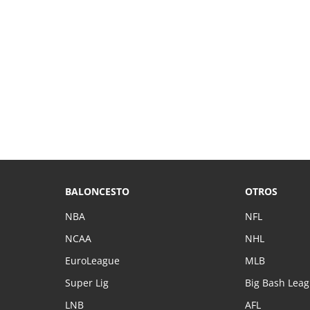
BALONCESTO
OTROS
NBA
NFL
NCAA
NHL
EuroLeague
MLB
Super Lig
Big Bash Lea
LNB
AFL