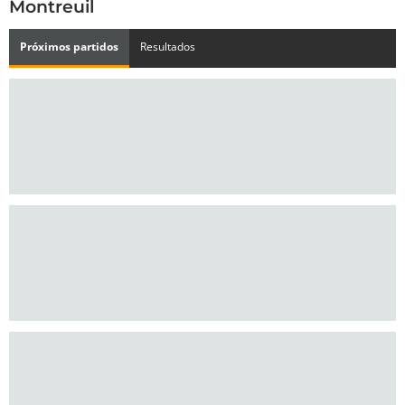
Montreuil
Próximos partidos
Resultados