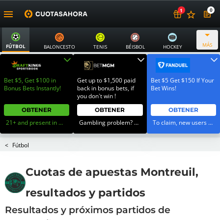
0
1
MÁS
FÚTBOL
BALONCESTO
TENIS
BÉISBOL
HOCKEY
Bet $5, Get $100 in
Get up to $1,500 paid
Bet $5 Get $150 If Your
Bonus Bets Instantly!
back in bonus bets, if
Bet Wins!
you don`t win !
OBTENER
OBTENER
OBTENER
21+ and present in most states. (18+ DC/KY/NH/PR/WY). Void in NH/OR/ONT/PR. Eligibility restrictions apply. On behalf of Boot Hill Casino (KS). Pass-thru of per wager tax may apply in IL. 1 per new DraftKings customer. $5+ first-time bet req. Max. $100 issued as non-withdrawable Bonus Bets that expire in 7 days (168 hours). Stake removed from payout. Terms: sportsbook.draftkings.com/promos. Ends 5/31/26 at 11:59 PM ET.
Gambling problem? Call 1-800-GAMBLER or 1-800-MY-RESET. 21+ only. Please Gamble Responsibly. See BetMGM.com for Terms. First Bet Offer for new customers only (if applicable). Subject to eligibility requirements. Bonus bets are non-withdrawable. In partnership with Kansas Crossing Casino and Hotel. Promotional offers not available in Mississippi, New York, Ontario, or Puerto Rico.
To claim, new users need to register, make a first-time deposit of $5 or more, and then simply place their first real-money wager on any FanDuel Sportsbook market (no odds limits) that is live on platform. All users will receive their $150 in Bonus Bets If Your Bet Wins within 72 hours of the bet settlement.
<
Fútbol
Cuotas de apuestas Montreuil,
resultados y partidos
Resultados y próximos partidos de