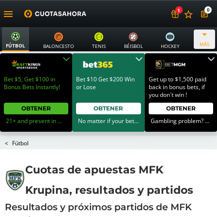
0
1
MÁS
FÚTBOL
BALONCESTO
TENIS
BÉISBOL
HOCKEY
Bet $5, Get $100 in
Bet $10 Get $200 Win
Get up to $1,500 paid
Bonus Bets Instantly!
or Lose
back in bonus bets, if
you don`t win !
OBTENER
OBTENER
OBTENER
21+ and present in most states. (18+ DC/KY/NH/PR/WY). Void in NH/OR/ONT/PR. Eligibility restrictions apply. On behalf of Boot Hill Casino (KS). Pass-thru of per wager tax may apply in IL. 1 per new DraftKings customer. $5+ first-time bet req. Max. $100 issued as non-withdrawable Bonus Bets that expire in 7 days (168 hours). Stake removed from payout. Terms: sportsbook.draftkings.com/promos. Ends 5/31/26 at 11:59 PM ET.
No matter if your bet wins or loses. Deposit required. Paid in Bonus Bets. Bonus Bets wager excluded from returns. New customers only. Max. prize, game restrictions, time limits and T&Cs apply. 21+. Gambling Problem? Call 1-800-GAMBLER.
Gambling problem? Call 1-800-GAMBLER or 1-800-MY-RESET. 21+ only. Please Gamble Responsibly. See BetMGM.com for Terms. First Bet Offer for new customers only (if applicable). Subject to eligibility requirements. Bonus bets are non-withdrawable. In partnership with Kansas Crossing Casino and Hotel. Promotional offers not available in Mississippi, New York, Ontario, or Puerto Rico.
<
Fútbol
Cuotas de apuestas MFK
Krupina, resultados y partidos
Resultados y próximos partidos de MFK