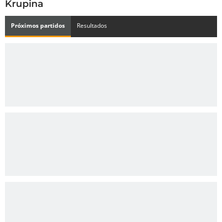
Krupina
Próximos partidos
Resultados