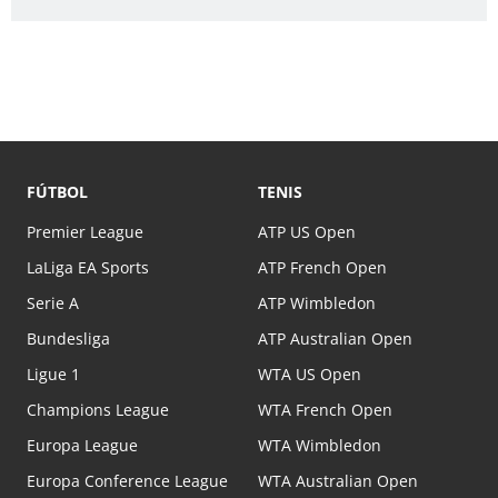
FÚTBOL
TENIS
Premier League
ATP US Open
LaLiga EA Sports
ATP French Open
Serie A
ATP Wimbledon
Bundesliga
ATP Australian Open
Ligue 1
WTA US Open
Champions League
WTA French Open
Europa League
WTA Wimbledon
Europa Conference League
WTA Australian Open