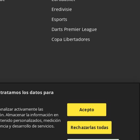
Eredivisie
Esports
Darts Premier League
Copa Libertadores
tratamos los datos para
 Analizar activamente las
Acepto
ción. Almacenar la información en
ontenido personalizados, medición
cia y desarrollo de servicios.
Rechazarlas todas