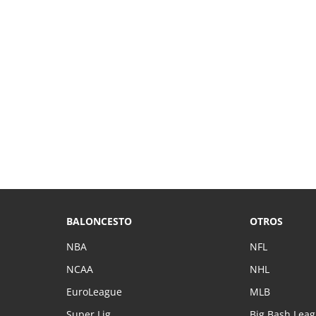
BALONCESTO
OTROS
NBA
NFL
NCAA
NHL
EuroLeague
MLB
Super Lig
Big Bash Lea