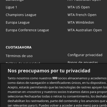
Ligue 1
WTA US Open
Champions League
WTA French Open
Europa League
WTA Wimbledon
Europa Conference League
WTA Australian Open
CUOTASAHORA
Configurar privacidad
Términos de uso
Bonos de apuestas
Política de privacidad
Nos preocupamos por tu privacidad
Casas de apuestas
GDPR
Tanto nosotros como nuestros
999
socios almacenamos y accedemos a
FAQ
como datos de navegación o identificadores únicos, en tu dispositivo. 
Contacto
Acepto, estarás permitiendo que las tecnologías de rastreo apoyen lo
muestran en «nosotros y nuestros socios tratamos datos para proporc
Impressum
seleccionas Rechazarlas todas o retiras tu consentimiento, los deshabili
deshabilitan los rastreadores, parte del contenido y los anuncios que 
ser relevantes para ti. Puedes volver a acceder a este menú para camb