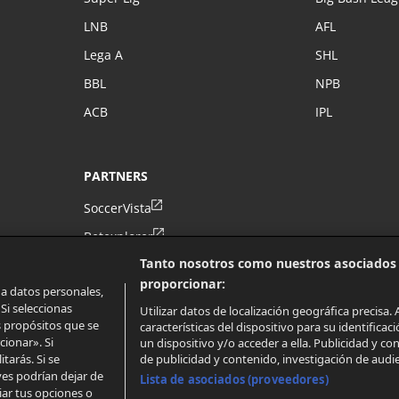
LNB
AFL
Lega A
SHL
BBL
NPB
ACB
IPL
PARTNERS
SoccerVista
Betexplorer
Tanto nosotros como nuestros asociados 
FCTables
proporcionar:
 datos personales,
Tribalfootball
Si seleccionas
Utilizar datos de localización geográfica precisa.
ScoreBar
s propósitos que se
características del dispositivo para su identifica
ionar». Si
un dispositivo y/o acceder a ella. Publicidad y c
tarás. Si se
de publicidad y contenido, investigación de audien
ves podrían dejar de
Lista de asociados (proveedores)
iar tus opciones o