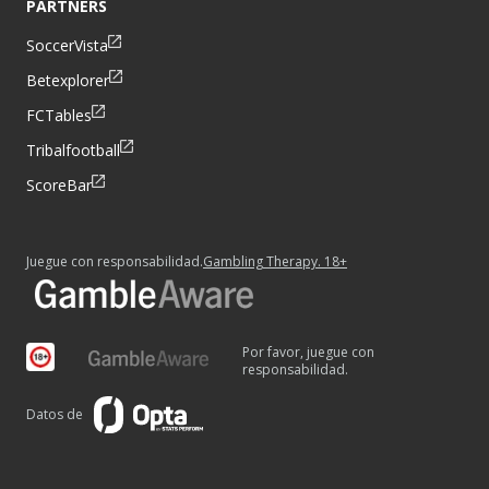
PARTNERS
SoccerVista
Betexplorer
FCTables
Tribalfootball
ScoreBar
Juegue con responsabilidad.
Gambling Therapy. 18+
Por favor, juegue con
responsabilidad
.
Datos de