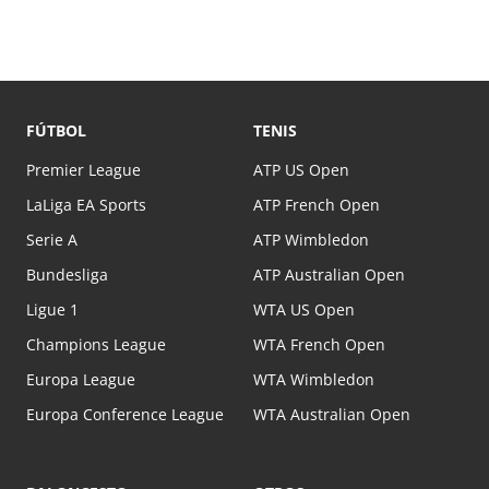
FÚTBOL
TENIS
Premier League
ATP US Open
LaLiga EA Sports
ATP French Open
Serie A
ATP Wimbledon
Bundesliga
ATP Australian Open
Ligue 1
WTA US Open
Champions League
WTA French Open
Europa League
WTA Wimbledon
Europa Conference League
WTA Australian Open