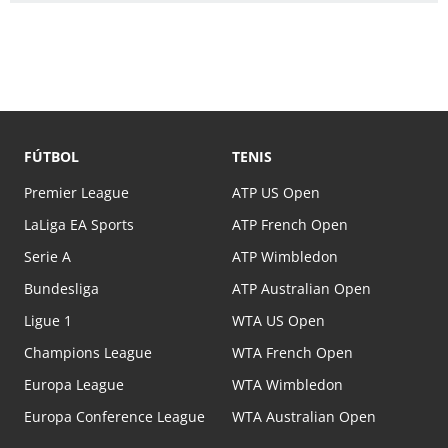
FÚTBOL
TENIS
Premier League
ATP US Open
LaLiga EA Sports
ATP French Open
Serie A
ATP Wimbledon
Bundesliga
ATP Australian Open
Ligue 1
WTA US Open
Champions League
WTA French Open
Europa League
WTA Wimbledon
Europa Conference League
WTA Australian Open